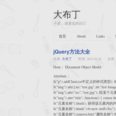
大布丁
不装，做真实的自己
首页
About
Links
jQuery方法大全
作者:
大布丁
时间:
2012-02-24
分类:
Dom： Document Object Model
Attribute：
$("p").addClass(css中定义的样式类
$("img").attr({src:"test.jpg",alt
$("img").attr("src","test.jpg"); 
$("img").attr("title", function() { 
$("元素名称").html(); 获得该元
$("元素名称").html("<b>new stuff<
$("元素名称").removeAttr("属