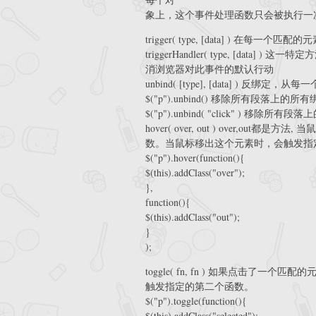
象上，这个事件处理函数只会被执行一次。
trigger( type, [data] ) 在每一
triggerHandler( type, [da
消浏览器对此事件的默认行动
unbind( [type], [data] ) 
$("p").unbind() 移除所有段落上的
$("p").unbind( "click" ) 移除所有段落
hover( over, out ) over,
数。当鼠标移出这个元素时，会触发指
$("p").hover(function(){
$(this).addClass("over");
},
function(){
$(this).addClass("out");
}
);
toggle( fn, fn ) 如果点击
触发指定的第二个函数。
$("p").toggle(function(){
$(this).addClass("selected");