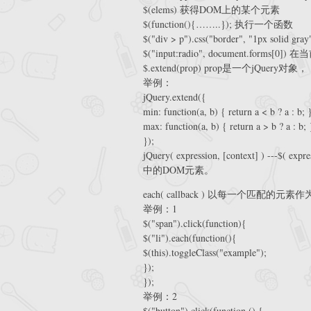
$(elems) 获得DOM上的某个元素
$(function(){……..}); 执行一个函数
$("div > p").css("border", "1px 
$("input:radio", document.f
$.extend(prop) prop是一个jQuery对象，
举例：
jQuery.extend({
min: function(a, b) { return a < b ? a : b; 
max: function(a, b) { return a > b ? a : b; 
});
jQuery( expression, [context] ) -
中的DOM元素。
each( callback ) 以每一个匹配
举例：1
$("span").click(function){
$("li").each(function(){
$(this).toggleClass("example");
});
});
举例：2
$("button").click(function () {