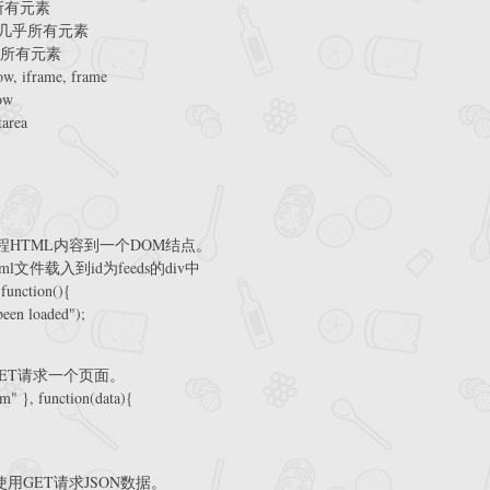
乎所有元素
之上 几乎所有元素
几乎所有元素
iframe, frame
ow
area
 ) 装入一个远程HTML内容到一个DOM结点。
eeds.html文件载入到id为feeds的div中
 function(){
 been loaded");
k] ) 使用GET请求一个页面。
pm" }, function(data){
back] ) 使用GET请求JSON数据。