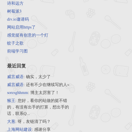
诗和远方
树莓派3
div.io邀请码
网站启用https了
感觉挺有创意的一个灯
蚊子之歌
前端学习图
最近回复
威言威语
: 确实，太少了
威言威语
: 还有不少在继续写的人~
soresghhmm
: 博主太厉害了！
猴王
: 您好，看你的站做的挺不错
的，有没有出手的打算，想出手的
话，联系Q...
大葱
: 呀，友链清了吗？
上海网站建设
: 感谢分享