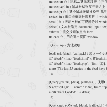
mouseout( fn ) 鼠标从某元素移开 几
mouseover( fn ) 鼠标被移到某元素
mouseup( fn ) 某个鼠标按键被松开 
resize( fn ) 窗口或框架被调整尺寸 window, 
scroll( fn ) 滚动文档的可视部分时 wind
select( ) 文本被选定 document, input, text
submit( ) 提交按钮被点击 form
unload( fn ) 用户退出页面 window
JQuery Ajax 方法说明:
load( url, [data], [callback]
$("#feeds").load("feeds.html"); 将f
$("#feeds").load("feeds.php", {limit: 25},
alert("The last 25 entries in the feed have
});
jQuery.get( url, [data], [callbac
$.get("test.cgi", { name: "John", time: "2
alert("Data Loaded: " + data);
});
jQuery.getJSON( url, [data], [call