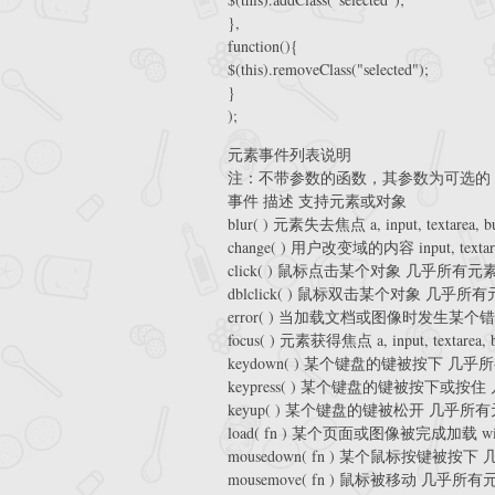
},
function(){
$(this).removeClass("selected");
}
);
元素事件列表说明
注：不带参数的函数，其参数为可选的 fn。j
事件 描述 支持元素或对象
blur( ) 元素失去焦点 a, input, textarea, butto
change( ) 用户改变域的内容 input, textarea
click( ) 鼠标点击某个对象 几乎所有元
dblclick( ) 鼠标双击某个对象 几乎所
error( ) 当加载文档或图像时发生某个错误 w
focus( ) 元素获得焦点 a, input, textarea, butt
keydown( ) 某个键盘的键被按下 几乎
keypress( ) 某个键盘的键被按下或按
keyup( ) 某个键盘的键被松开 几乎所
load( fn ) 某个页面或图像被完成加载 win
mousedown( fn ) 某个鼠标按键被按
mousemove( fn ) 鼠标被移动 几乎所有