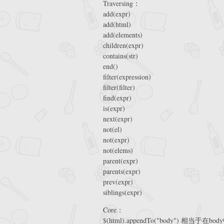
Traversing：
add(expr)
add(html)
add(elements)
children(expr)
contains(str)
end()
filter(expression)
filter(filter)
find(expr)
is(expr)
next(expr)
not(el)
not(expr)
not(elems)
parent(expr)
parents(expr)
prev(expr)
siblings(expr)
Core：
$(html).appendTo("body") 相当于在