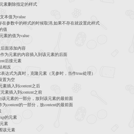
s") 给某元素删除指定的样式
的文本值为value
lass) 当元素存在参数中的样式的时候取消,如果不存在就设置此样式
素的值
put元素的值为value
匹配元素后面添加内容
 将content作为元素的内容插入到该元素的后面
ontent后接元素
r方法相反
 当布尔表达式为真时，克隆元素（无参时，当作true处理）
容设置为空
; 将该元素插入到content之后
); 将该元素插入到content之前
将content作为该元素的一部分，放到该元素的最前面
将该元素作为content的一部分，放content的最前面
素
有exp的元素
围该元素
t来包围该元素