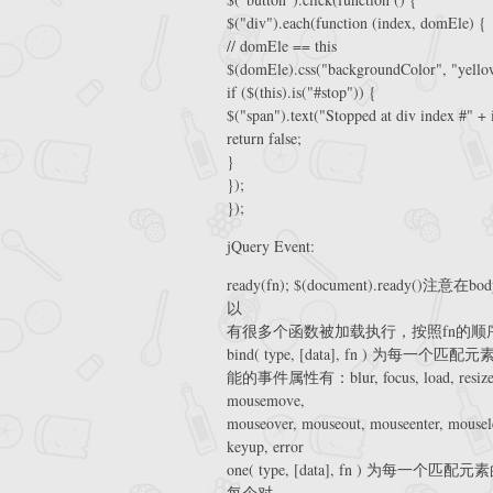
$("div").each(function (index, domEle) {
// domEle == this
$(domEle).css("backgroundColor", "yello
if ($(this).is("#stop")) {
$("span").text("Stopped at div index #" + 
return false;
}
});
});
jQuery Event:
ready(fn); $(document).rea
以
有很多个函数被加载执行，按照fn的顺
bind( type, [data], fn )
能的事件属性有：blur, focus, load, resize, scr
mousemove,
mouseover, mouseout, mouseenter, mousele
keyup, error
one( type, [data], fn ) 
每个对