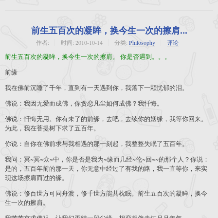
前生五百次的凝眸，换今生一次的擦肩...
作者:
时间:
2010-10-14
分类:
Philosophy
评论
前生五百次的凝眸，换今生一次的擦肩。 你是否遇到。。。
前缘
我在佛前沉睡了千年，直到有一天遇到你，我落下一颗忧郁的泪。
佛说：我因无爱而成佛，你贪恋凡尘如何成佛？我忏悔。
佛说：忏悔无用。你有未了的前缘，去吧，去续你的姻缘，我等你回来。
为此，我在菩提树下求了五百年。
你说：自你在佛前求与我相遇的那一刻起，我整整失眠了五百年。
我问：冥~冥~众~中，你是否是我为~缘而几经~伦~回~~的那个人？你说：
是的，五百年前的那一天，你无意中经过了有我的路，我一直等你，来实
现这场擦肩而过的缘。
佛说：修百世方可同舟渡，修千世方能共枕眠。前生五百次的凝眸，换今
生一次的擦肩。
我苦苦哀求佛祖，让我们再结一段尘缘，相恋相伴走过月月年年。