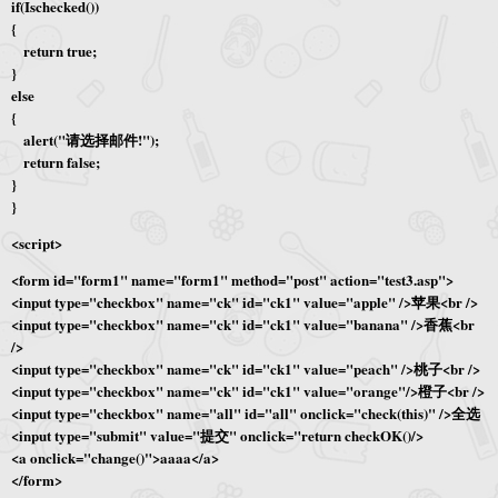
if(Ischecked())
{
return true;
}
else
{
alert("请选择邮件!");
return false;
}
}
<script>
<form id="form1" name="form1" method="post" action="test3.asp">
<input type="checkbox" name="ck" id="ck1" value="apple" />苹果<br />
<input type="checkbox" name="ck" id="ck1" value="banana" />香蕉<br
/>
<input type="checkbox" name="ck" id="ck1" value="peach" />桃子<br />
<input type="checkbox" name="ck" id="ck1" value="orange"/>橙子<br />
<input type="checkbox" name="all" id="all" onclick="check(this)" />全选
<input type="submit" value="提交" onclick="return checkOK()/>
<a onclick="change()">aaaa</a>
</form>