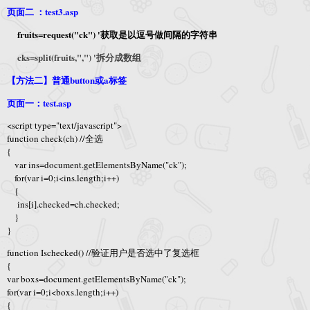
页面二 ：test3.asp
fruits=request("ck") '获取是以逗号做间隔的字符串
cks=split(fruits,",") '拆分成数组
【方法二】普通button或a标签
页面一：test.asp
<script type="text/javascript">
function check(ch) //全选
{
var ins=document.getElementsByName("ck");
for(var i=0;i<ins.length;i++)
{
ins[i].checked=ch.checked;
}
}
function Ischecked() //验证用户是否选中了复选框
{
var boxs=document.getElementsByName("ck");
for(var i=0;i<boxs.length;i++)
{