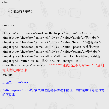
else
{
alert("请选择邮件!");
}
}
</script>
<form id="form1" name="form1" method="post" action="test3.asp">
<input type="checkbox" name="ck" id="ck1" value="apple" />苹果<br />
<input type="checkbox" name="ck" id="ck1" value="banana" />香蕉<br />
<input type="checkbox" name="ck" id="ck1" value="peach" />桃子<br />
<input type="checkbox" name="ck" id="ck1" value="orange"/>橙子<br />
<input type="checkbox" name="all" id="all" onclick="check(this)" />全选
<input type="button" value="提交" onclick="change()" />
<a onclick="change()">aaaa</a>
********注意此处不可写 href="...",否则
无法控制页面跳转
</form>
页面二 ： test3.asp
fruits=request("mailid") '获取通过超链接传过来的值，同样是以逗号做间隔
的字符串