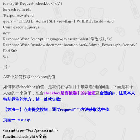
ids=Split(Request("checkbox"),",")
for each id in ids
'Response.write id
query = "UPDATE [Aclass] SET viewflag=1 WHERE classId="&id
Conn.execute(query)
next
Response.Write "<script language=javascript>alert('修改成功!');"
Response.Write "window.document.location.href='Admin_Power.asp';</script>"
End Sub
%>
另：
ASP中如何获取checkbox的值
如何获取checkbox的值，是我们在做项目中最常遇到的问题，下面是我个
checkbox是否被选中的js验证
全选的js，注意本人
人做的一个例子，包含
及
特别标注的地方，错一处就失败!
【方法一】点击提交按钮，通过request(" ")方法获取选中值
页面一: test.asp
<script type="text/javascript">
function check(ch) //全选