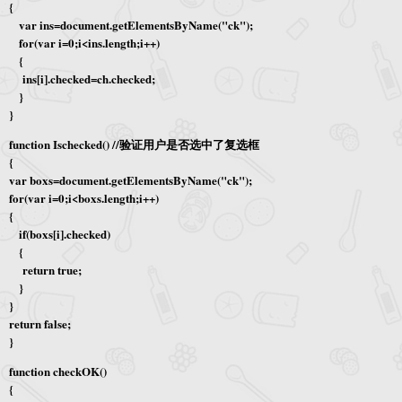
{
var ins=document.getElementsByName("ck");
for(var i=0;i<ins.length;i++)
{
ins[i].checked=ch.checked;
}
}
function Ischecked() //验证用户是否选中了复选框
{
var boxs=document.getElementsByName("ck");
for(var i=0;i<boxs.length;i++)
{
if(boxs[i].checked)
{
return true;
}
}
return false;
}
function checkOK()
{