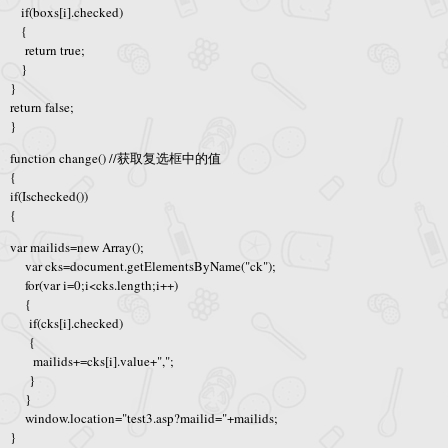
if(boxs[i].checked)
{
return true;
}
}
return false;
}
function change() //获取复选框中的值
{
if(Ischecked())
{
var mailids=new Array();
var cks=document.getElementsByName("ck");
for(var i=0;i<cks.length;i++)
{
if(cks[i].checked)
{
mailids+=cks[i].value+",";
}
}
window.location="test3.asp?mailid="+mailids;
}