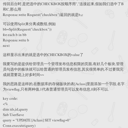
传回后台时,是把选中的CHECKBOX按顺序用","连接起来,假如我们选中了B
和C,那么用
Response.write Request("checkbox")返回的就是b,c
可以使用Split来分离成数组,例如
bb=Split(Request("checkbox"))
for each b in bb
Response.write b
next
这样显示出来的就是选中的CHECKBOX的value了
我要写的是提供给管理员一个管理发布信息权限的页面,有好几个板块,管理
员勾选中的板块就可以给普通的管理员发布信息,其实很简单的,不过要我完
成就需要花上好多时间~~
我的思路是这样的,在数据库的存储版块的表[Aclass]里面添加一个字段,名字
为viewflag,只有两种值,1代表普通管理员可以发布信息,0则不可以.
key code:
<%
dim ids,id,query
Sub UserSave
query = "UPDATE [Aclass] SET viewflag=0"
Conn.execute(query)