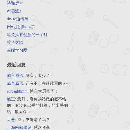
诗和远方
树莓派3
div.io邀请码
网站启用https了
感觉挺有创意的一个灯
蚊子之歌
前端学习图
最近回复
威言威语
: 确实，太少了
威言威语
: 还有不少在继续写的人~
soresghhmm
: 博主太厉害了！
猴王
: 您好，看你的站做的挺不错
的，有没有出手的打算，想出手的
话，联系Q...
大葱
: 呀，友链清了吗？
上海网站建设
: 感谢分享