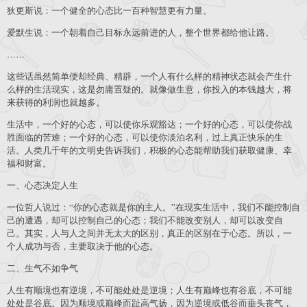
狄更斯说：一个健全的心态比一百种智慧更有力量。
爱默生说：一个朝着自己目标永远前进的人，整个世界都给他让路。
……
这些话虽然简单便却经典、精辟，一个人有什么样的精神状态就会产生什
么样的生活现实，这是勿庸置疑的。就像做生意，你投入的本钱越大，将
来获得的利润也就越多。
生活中，一个好的心态，可以使你乐观豁达；一个好的心态，可以使你战
胜面临的苦难；一个好的心态，可以使你淡泊名利，过上真正快乐的生
活。人类几千年的文明史告诉我们，积极的心态能帮助我们获取健康、幸
福和财富。
一、心态决定人生
一位哲人说过：“你的心态就是你的主人。”在现实生活中，我们不能控制自
己的遭遇，却可以控制自己的心态；我们不能改变别人，却可以改变自
己。其实，人与人之间并无太大的区别，真正的区别在于心态。所以，一
个人成功与否，主要取决于他的心态。
二、生气不如争气
人生有顺境也有逆境，不可能处处是逆境；人生有巅峰也有谷底，不可能
处处是谷底。因为顺境或巅峰而趾高气扬，因为逆境或低谷而垂头丧气，