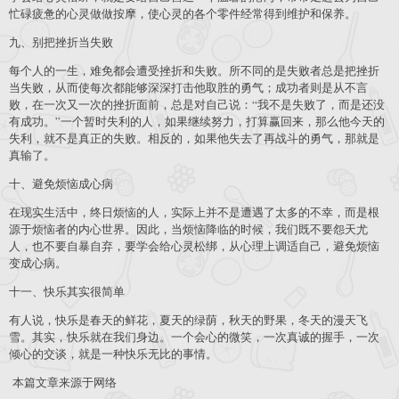
忙碌疲惫的心灵做做按摩，使心灵的各个零件经常得到维护和保养。
九、别把挫折当失败
每个人的一生，难免都会遭受挫折和失败。所不同的是失败者总是把挫折
当失败，从而使每次都能够深深打击他取胜的勇气；成功者则是从不言
败，在一次又一次的挫折面前，总是对自己说：“我不是失败了，而是还没
有成功。”一个暂时失利的人，如果继续努力，打算赢回来，那么他今天的
失利，就不是真正的失败。相反的，如果他失去了再战斗的勇气，那就是
真输了。
十、避免烦恼成心病
在现实生活中，终日烦恼的人，实际上并不是遭遇了太多的不幸，而是根
源于烦恼者的内心世界。因此，当烦恼降临的时候，我们既不要怨天尤
人，也不要自暴自弃，要学会给心灵松绑，从心理上调适自己，避免烦恼
变成心病。
十一、快乐其实很简单
有人说，快乐是春天的鲜花，夏天的绿荫，秋天的野果，冬天的漫天飞
雪。其实，快乐就在我们身边。一个会心的微笑，一次真诚的握手，一次
倾心的交谈，就是一种快乐无比的事情。
本篇文章来源于网络