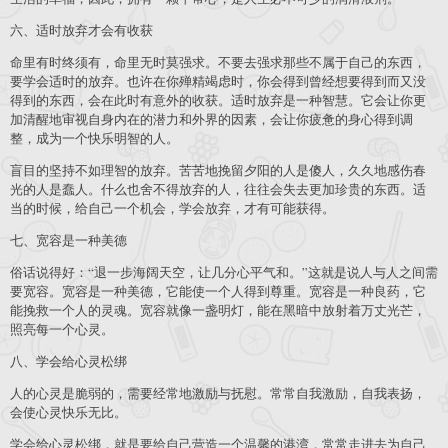
六、适时放弃才会有收获
命里有时终须有，命里无时莫强求。不要去强求那些不属于自己的东西，
要学会适时的放弃。也许在你殚精竭虑时，你会得到曾经想要得到而又没
得到的东西，会在此时有意外的收获。适时放弃是一种智慧。它会让你更
加清醒地审视自身内在的潜力和外界的因素，会让你疲惫的身心得到调
整，成为一个快乐明智的人。
盲目的坚持不如理智的放弃。苦苦地挽留夕阳的人是傻人，久久地感伤春
光的人是蠢人。什么也舍不得放弃的人，往往会失去更加珍贵的东西。适
当的时候，给自己一个机会，学会放弃，才有可能获得。
七、宽容是一种美德
俗话说得好：“退一步海阔天空，让几分心平气和。”这就是说人与人之间需
要宽容。宽容是一种美德，它能使一个人得到尊重。宽容是一种良药，它
能挽救一个人的灵魂。宽容就像一盏明灯，能在黑暗中放射着万丈光芒，
照亮每一个心灵。
八、学会给心灵松绑
人的心灵是脆弱的，需要经常地激励与抚慰。常常自我激励，自我表扬，
会使心灵快乐无比。
学会给心灵松绑，就是要给自己营造一个温馨的港湾，常常走进去为自己