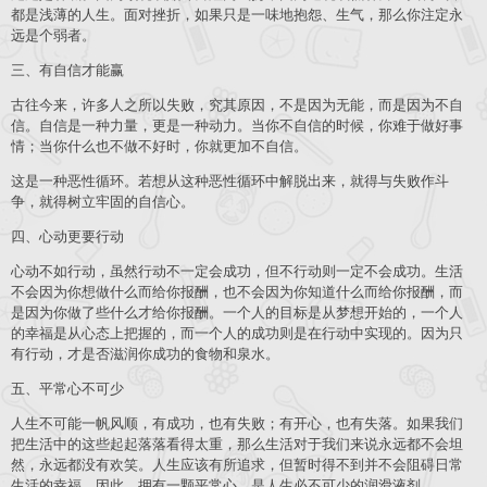
都是浅薄的人生。面对挫折，如果只是一味地抱怨、生气，那么你注定永
远是个弱者。
三、有自信才能赢
古往今来，许多人之所以失败，究其原因，不是因为无能，而是因为不自
信。自信是一种力量，更是一种动力。当你不自信的时候，你难于做好事
情；当你什么也不做不好时，你就更加不自信。
这是一种恶性循环。若想从这种恶性循环中解脱出来，就得与失败作斗
争，就得树立牢固的自信心。
四、心动更要行动
心动不如行动，虽然行动不一定会成功，但不行动则一定不会成功。生活
不会因为你想做什么而给你报酬，也不会因为你知道什么而给你报酬，而
是因为你做了些什么才给你报酬。一个人的目标是从梦想开始的，一个人
的幸福是从心态上把握的，而一个人的成功则是在行动中实现的。因为只
有行动，才是否滋润你成功的食物和泉水。
五、平常心不可少
人生不可能一帆风顺，有成功，也有失败；有开心，也有失落。如果我们
把生活中的这些起起落落看得太重，那么生活对于我们来说永远都不会坦
然，永远都没有欢笑。人生应该有所追求，但暂时得不到并不会阻碍日常
生活的幸福，因此，拥有一颗平常心，是人生必不可少的润滑液剂。