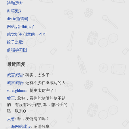
诗和远方
树莓派3
div.io邀请码
网站启用https了
感觉挺有创意的一个灯
蚊子之歌
前端学习图
最近回复
威言威语
: 确实，太少了
威言威语
: 还有不少在继续写的人~
soresghhmm
: 博主太厉害了！
猴王
: 您好，看你的站做的挺不错
的，有没有出手的打算，想出手的
话，联系Q...
大葱
: 呀，友链清了吗？
上海网站建设
: 感谢分享