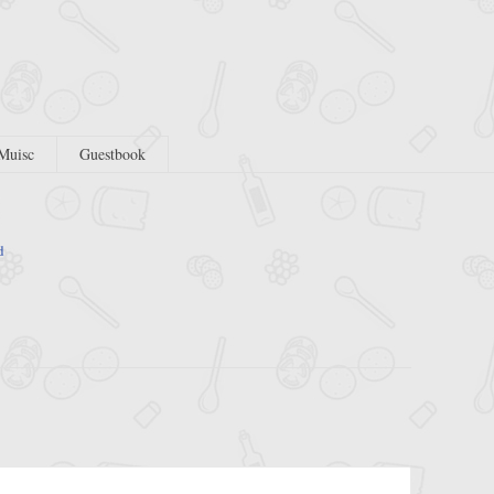
Muisc
Guestbook
d