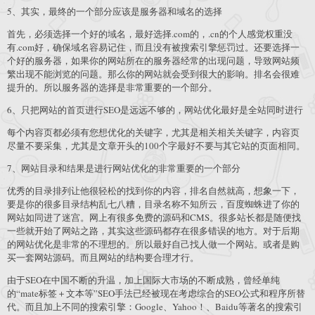
5、其实，最终的一个部分应该是服务器和域名的选择
首先，必须选择一个好的域名，最好选择.com的，.cn的个人感觉权重没
有.com好，确保域名容易记住，而且没有被搜索引擎惩罚过。还要选择一
个好的服务器，如果你的网站所在的服务器经常的出现问题，导致网站频
繁出现不能浏览的问题。那么你的网站就会受到很大的影响。排名会很难
提升的。所以服务器的选择是非常重要的一个部分。
6、只把网站的首页进行SEO是远远不够的，网站优化最好是全站同时进行
每个内容页都必须有您想优化的关键字，尤其是相关相关关键字，内容页
尽量不要采集，尤其是文章开头的100个字最好不要与其它站的页面相同。
7、网站目录和结果是进行网站优化的非常重要的一个部分
优秀的目录排列让他很轻松的找到你的内容，排名自然就高，想象一下，
要是你的很多目录结构乱七八糟，目录名称不知所云，百度蜘蛛进了你的
网站如同进了迷宫。网上有很多免费的源码和CMS。很多站长都是随便找
一些就开始了网站之路，其实这些源码都存在很多错误的地方。对于后期
的网站优化是非常的不理想的。所以最好自己找人做一个网站。或者是购
买一套网站源码。而且网站的结构要合理才行。
由于SEO在中国不断的升温，加上国际大市场的不断成熟，曾经单纯
的“mate标签＋文本等”SEO手法已经被现在考虑综合的SEO公式和程序所替
代。而且加上不同的搜索引擎：Google、Yahoo！、Baidu等著名的搜索引