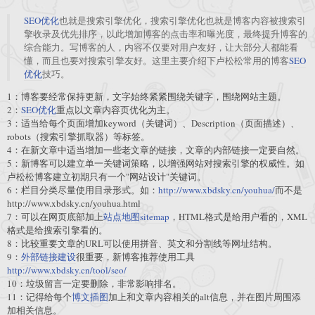
SEO优化
也就是搜索引擎优化，搜索引擎优化也就是博客内容被搜索引
擎收录及优先排序，以此增加博客的点击率和曝光度，最终提升博客的
综合能力。写博客的人，内容不仅要对用户友好，让大部分人都能看
懂，而且也要对搜索引擎友好。这里主要介绍下卢松松常用的博客
SEO
优化
技巧。
1：博客要经常保持更新，文字始终紧紧围绕关键字，围绕网站主题。
2：
SEO优化
重点以文章内容页优化为主。
3：适当给每个页面增加keyword（关键词）、Description（页面描述）、
robots（搜索引擎抓取器）等标签。
4：在新文章中适当增加一些老文章的链接，文章的内部链接一定要自然。
5：新博客可以建立单一关键词策略，以增强网站对搜索引擎的权威性。如
卢松松博客建立初期只有一个"网站设计"关键词。
6：栏目分类尽量使用目录形式。如：
http://www.xbdsky.cn/youhua/
而不是
http://www.xbdsky.cn/youhua.html
7：可以在网页底部加上
站点地图sitemap
，HTML格式是给用户看的，XML
格式是给搜索引擎看的。
8：比较重要文章的URL可以使用拼音、英文和分割线等网址结构。
9：
外部链接建设
很重要，新博客推荐使用工具
http://www.xbdsky.cn/tool/seo/
10：垃圾留言一定要删除，非常影响排名。
11：记得给每个
博文插图
加上和文章内容相关的alt信息，并在图片周围添
加相关信息。