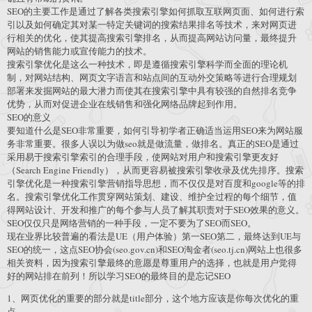
SEO的主要工作是通过了解各类搜索引擎如何抓取互联网页面、如何进行索
引以及如何确定其对某一特定关键词的搜索结果排名等技术，来对网页进
行相关的优化，使其提高搜索引擎排名，从而提高网站访问量，最终提升
网站的销售能力或宣传能力的技术。
搜索引擎优化是这么一种技术，即是遵循搜索引擎科学而全面的理论机
制，对网站结构、网页文字语言和站点间的互动外交策略等进行合理规划
部署来发掘网站的最大潜力而使其在搜索引擎中具有较强的自然排名竞争
优势，从而对促进企业在线销售和强化网络品牌起到作用。
SEO的意义
要知道什么是SEO非常重要，如何引导初学者正确适当运用SEO来为网站服
务非常重要。很多人误以为做seo就是做流量，做排名。真正的SEO是通过
采用易于搜索引擎索引的合理手段，使网站对用户和搜索引擎更友好
（Search Engine Friendly），从而更容易被搜索引擎收录及优先排序。搜索
引擎优化是一种搜索引擎营销指导思想，而不仅仅是对百度和google等的排
名。搜索引擎优化工作贯穿网站策划、建设、维护全过程的每个细节，值
得网站设计、开发和推广的每个参与人员了解其职责对于SEO效果的意义。
SEO仅仅只是网络营销的一种手段，一定不要为了SEO而SEO。
现在业界比较普遍的看法是UE（用户体验）第一SEO第二，最终达到UE与
SEO的统一，这点SEO协会(seo.gov.cn)和SEO淘金者(seo.tj.cn)网站上也很多
相关资料，因为搜索引擎最终的意愿是尊重用户的选择，也就是用户觉得
好的网站排在前列！所以学习SEO的最终目的是忘记SEO
1、网页优化的重要的部分就是title部分，这个地方应该是你每次优化的重
点