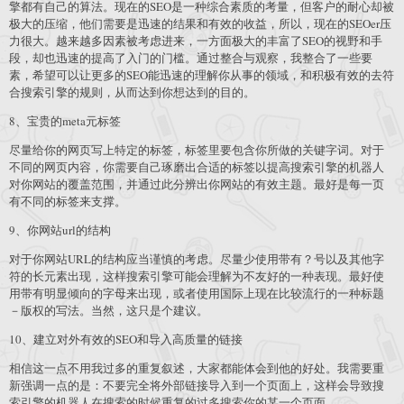
擎都有自己的算法。现在的SEO是一种综合素质的考量，但客户的耐心却被
极大的压缩，他们需要是迅速的结果和有效的收益，所以，现在的SEOer压
力很大。越来越多因素被考虑进来，一方面极大的丰富了SEO的视野和手
段，却也迅速的提高了入门的门槛。通过整合与观察，我整合了一些要
素，希望可以让更多的SEO能迅速的理解你从事的领域，和积极有效的去符
合搜索引擎的规则，从而达到你想达到的目的。
8、宝贵的meta元标签
尽量给你的网页写上特定的标签，标签里要包含你所做的关键字词。对于
不同的网页内容，你需要自己琢磨出合适的标签以提高搜索引擎的机器人
对你网站的覆盖范围，并通过此分辨出你网站的有效主题。最好是每一页
有不同的标签来支撑。
9、你网站url的结构
对于你网站URL的结构应当谨慎的考虑。尽量少使用带有？号以及其他字
符的长元素出现，这样搜索引擎可能会理解为不友好的一种表现。最好使
用带有明显倾向的字母来出现，或者使用国际上现在比较流行的一种标题
－版权的写法。当然，这只是个建议。
10、建立对外有效的SEO和导入高质量的链接
相信这一点不用我过多的重复叙述，大家都能体会到他的好处。我需要重
新强调一点的是：不要完全将外部链接导入到一个页面上，这样会导致搜
索引擎的机器人在搜索的时候重复的过多搜索你的某一个页面。