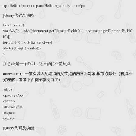
<p>Hello</p><p><span>Hello Again</span></p>
jQuery代码及功能：
function jq(){
var f=$("p").add([document.getElementById("a"), document.getElementById("
b")])
for(var i=0;i < $(f).size();i++){
alert($(f).eq(i).html());}
}
注意els是一个数组，这里的[ ]不能漏掉。
ancestors () 一依次以匹配结点的父节点的内容为对象,根节点除外（有点不
好理解，看看下面例子就明白了）
<div>
<p>one</p>
<span>
<u>two</u>
</span>
</div>
jQuery代码及功能：