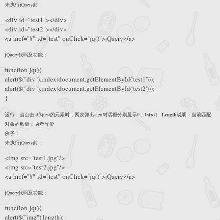
未执行jQuery前：
<div id="test1"></div>
<div id="test2"></div>
<a href="#" id="test" onClick="jq()">jQuery</a>
jQuery代码及功能：
function jq(){
alert($("div").index(document.getElementById('test1')));
alert($("div").index(document.getElementById('test2')));
}
运行：当点击id为test的元素时，两次弹出alert对话框分别显示0，1
size() Length
说明：当前匹配
对象的数量，两者等价
例子：
未执行jQuery前：
<img src="test1.jpg"/>
<img src="test2.jpg"/>
<a href="#" id="test" onClick="jq()">jQuery</a>
jQuery代码及功能：
function jq(){
alert($("img").length);