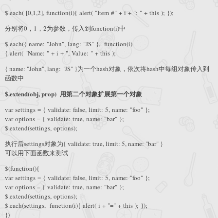
$.each( [0,1,2], function(i){ alert( "Item #" + i + ": " + this ); });
分别将0，1，2为参数，传入到function(i)中
$.each({ name: "John", lang: "JS" }, function(i)
{ alert( "Name: " + i + ", Value: " + this );
{ name: "John", lang: "JS" }为一个hash对象，依次将hash中每组对象传入到
函数中
$.extend(obj, prop) 用第二个对象扩展第一个对象
var settings = { validate: false, limit: 5, name: "foo" };
var options = { validate: true, name: "bar" };
$.extend(settings, options);
执行后settings对象为{ validate: true, limit: 5, name: "bar" }
可以用下面函数来测试
$(function(){
var settings = { validate: false, limit: 5, name: "foo" };
var options = { validate: true, name: "bar" };
$.extend(settings, options);
$.each(settings, function(i){ alert( i + "=" + this ); });
})