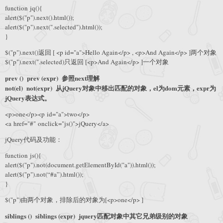
function jq(){
alert($("p").next().html());
alert($("p").next(".selected").html());
}
$("p").next()返回 [ <p id="a">Hello Again</p> , <p>And Again</p> ]两个对象
$("p").next(".selected)只返回 [<p>And Again</p> ]一个对象
prev () prev (expr) 参照next理解
not(el) not(expr) 从jQuery对象中移出匹配的对象，el为dom元素，expr为
jQuery表达式。
<p>one</p><p id="a">two</p>
<a href="#" onclick="js()">jQuery</a>
jQuery代码及功能：
function js(){
alert($("p").not(document.getElementById("a")).html());
alert($("p").not(“#a”).html());
}
$("p")由两个对象，排除后的对象为[<p>one</p> ]
siblings () siblings (expr) jquery匹配对象中其它兄弟级别的对象