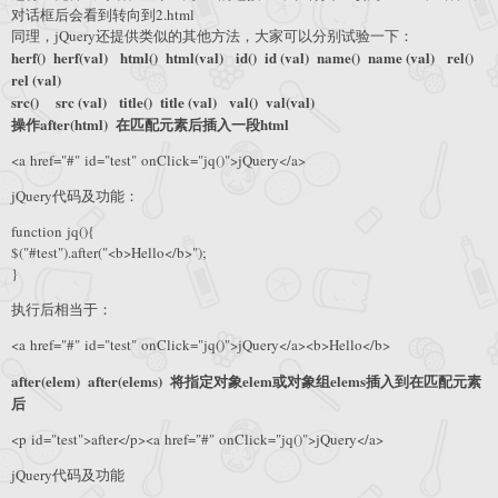
对话框后会看到转向到2.html
同理，jQuery还提供类似的其他方法，大家可以分别试验一下：
herf() herf(val) html() html(val) id() id (val) name() name (val) rel()
rel (val)
src() src (val) title() title (val) val() val(val)
操作
after(html) 在匹配元素后插入一段html
<a href="#" id="test" onClick="jq()">jQuery</a>
jQuery代码及功能：
function jq(){
$("#test").after("<b>Hello</b>");
}
执行后相当于：
<a href="#" id="test" onClick="jq()">jQuery</a><b>Hello</b>
after(elem) after(elems) 将指定对象elem或对象组elems插入到在匹配元素
后
<p id="test">after</p><a href="#" onClick="jq()">jQuery</a>
jQuery代码及功能