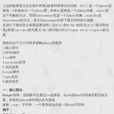
上边的效果是点击文档中所有a标签时将弹出对话框，$("a") 是一个jQuery选
择器，$本身表示一个jQuery类，所有$()是构造一个jQuery对象，click()是
这个对象的方法，同理$(document)也是一个jQuery对象，ready(fn)是
$(document)的方法，表示当document全部下载完毕时执行函数。
在进行下面内容之前我还要说明一点$("p")和$("#p")的区别,$("p")表示取所
有p标签(<p></p>)的元素,$("#p")表示取id为"p"(<span id="p"></span>)的元
素.
我将从以下几个内容来讲解jQuery的使用:
1:核心部分
2:DOM操作
3:css操作
4:javascript处理
5:动态效果
6:event事件
7:ajax支持
8:插件程序
一：核心部分
$(expr)
说明：该函数可以通过css选择器，Xpath或html代码来匹配目标元
素，所有的jQuery操作都以此为基础
参数：expr：字符串，一个查询表达式或一段html字符串
例子：