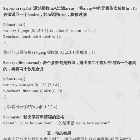
$.grep(array,fn) 通过函数fn来过滤array，将array中的元素依次传给fn，fn
必须返回一个boolen，如fn返回true，将被过滤
$(function(){
var arr= $.grep( [0,1,2,3,4], function(i){ return i > 2; });
$.each(arr, function(i){ alert(i); });
})
我们可以看待执行$.grep后数组[0,1,2,3,4]变成[0，1]
$.merge(first, second) 两个参数都是数组，排出第二个数组中与第一个相同
的，再将两个数组合并
$(function(){
var arr = $.merge( [0,1,2], [2,3,4] )
$.each(arr, function(i){ alert(i); });
})
可以看出arr的结果为[0,1,2,3,4]
$.trim(str) 移出字符串两端的空格
$.trim(" hello, how are you? ")的结果是"hello, how are you?"
五：动态效果
在将这部分之前我们先看个例子，相信做网页的朋友都遇到n级菜单的情