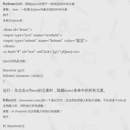
$(elems)
说明：限制jQuery作用于一组特定的DOM元素
参数： elem：一组通过jQuery对象压缩的DOM元素
例子：
未执行jQuery前：
<form id="form1">
<input type="text" name="textfield">
<input type="submit" name="Submit" value="提交">
</form>
<a href="#" id="test" onClick="jq()">jQuery</a>
jQuery代码及功能：
function jq(){
$(form1.elements ).hide();
}
运行：当点击id为test的元素时，隐藏form1表单中的所有元素。
$(fn)
说明：$(document).ready()的一个速记方式，当文档全部载入时执行函数。可以有多个$(fn)当
文档载入时，同时执行所有函数！
参数：fn (Function):当文档载入时执行的函数！
例子：
$( function(){