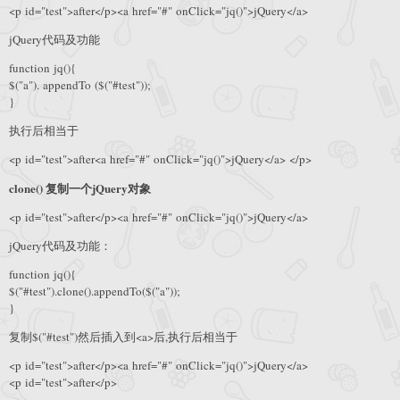
<p id="test">after</p><a href="#" onClick="jq()">jQuery</a>
jQuery代码及功能
function jq(){
$("a"). appendTo ($("#test"));
}
执行后相当于
<p id="test">after<a href="#" onClick="jq()">jQuery</a> </p>
clone() 复制一个jQuery对象
<p id="test">after</p><a href="#" onClick="jq()">jQuery</a>
jQuery代码及功能：
function jq(){
$("#test").clone().appendTo($("a"));
}
复制$("#test")然后插入到<a>后,执行后相当于
<p id="test">after</p><a href="#" onClick="jq()">jQuery</a>
<p id="test">after</p>