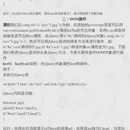
}
运行：当点击id为test的元素时，弹出alert对话框显示2，表示找到两个匹配对象
二：DOM操作
属性
我们以<img id="a" scr="5.jpg"/>为例，在原始的javascript里面可以用
var o=document.getElementById('a')取的id为a的节点对象，在用o.src来取得
或修改该节点的scr属性，在jQuery里$("#a")将得到jQuery对象[ <img id="a"
scr="5.jpg"/> ]，然后可以用jQuery提供的很多方法来进行操作，如
$("#a").scr()将得到5.jpg,$("#a").scr("1.jpg")将该对象src属性改为1,jpg。下面
我们来讲jQuery提供的众多jQuery方法，方便大家快速对DOM对象进行操
作
herf() herf(val)
说明：对jQuery对象属性herf的操作。
例子：
未执行jQuery前
<a href="1.htm" id="test" onClick="jq()">jQuery</a>
jQuery代码及功能：
function jq(){
alert($("#test").href());
$("#test").href("2.html");
}
运行：先弹出对话框显示id为test的连接url，在将其url改为2.html，当弹出