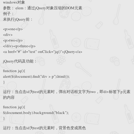
windows对象
参数： elem：通过jQuery对象压缩的DOM元素
例子：
未执行jQuery前：
<p>one</p>
<div>
<p>two</p>
</div><p>three</p>
<a href="#" id="test" onClick="jq()">jQuery</a>
jQuery代码及功能：
function jq(){
alert($(document).find("div > p").html());
}
运行：当点击id为test的元素时，弹出对话框文字为two，即div标签下p元素
的内容
function jq(){
$(document.body).background("black");
}
运行：当点击id为test的元素时，背景色变成黑色