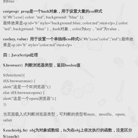
到blue
css(prop) prop是一个hash对象，用于设置大量的css样式
$("#b").css({ color: "red", background: "blue" });
最终效果是<p id="b" style="background:blue; color:red">test</p>,{ color:
"red", background: "blue" }，hash对象，color为key，"red"为value，
css(key, value) 用于设置一个单独得css样式
$("#b").css("color","red");最终效
果是<p id="b" style="color:red">test</p>
四：JavaScript处理
$.browser() 判断浏览器类型，返回boolen值
$(function(){
if($.browser.msie) {
alert("这是一个IE浏览器");}
else if($.browser.opera) {
alert("这是一个opera浏览器");}
})
当页面载入式判断浏览器类型，可判断的类型有msie、mozilla、opera、
safari
$.each(obj, fn) obj为对象或数组，fn为在obj上依次执行的函数，注意区分
$().each()