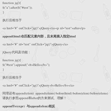
function jq(){
$("a").after($("#test"));
}
执行后相当于
<a href="#" onClick="jq()">jQuery</a><p id="test">after</p>
append(html)在匹配元素内部，且末尾插入指定html
<a href="#" id="test" onClick="jq()">jQuery</a>
jQuery代码及功能：
function jq(){
$("#test").append("<b>Hello</b>");
}
执行后相当于
<a href="#" onClick="jq()">jQuery<b>Hello</b></a>
同理还有append(elem) append(elems) before(html) before(elem) before(elems)
请执行参照append和after的方来测试、理解！
appendTo(expr) 与append(elem)相反