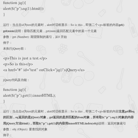
function jq(){
alert($("p").eq(1).html())
}
运行：当点击id为test的元素时，alert对话框显示：So is this，即第二个<p>标签的内容
get()
get(num)
说明：获取匹配元素，get(num)返回匹配元素中的某一个元素
参数：get (Number): 期望限制的索引，从0 开始
例子：
未执行jQuery前：
<p>This is just a test.</p>
<p>So is this</p>
<a href="#" id="test" onClick="jq()">jQuery</a>
jQuery代码及功能：
function jq(){
alert($("p").get(1).innerHTML);
}
运行：当点击id为test的元素时，alert对话框显示：So is this，即第二个<p>标签的内容
注意get和eq
的区别，eq返回的是jQuery对象，get返回的是所匹配的dom对象，所有取$("p").eq(1)对象的内容
用jQuery方法html()，而取$("p").get(1)的内容用innerHTML
index(obj)
说明：返回对象索引
参数：obj (Object): 要查找的对象
例子：