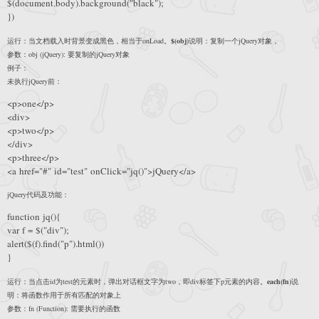
$(document.body).background("black");
})
运行：当文档载入时背景变成黑色，相当于onLoad。
$(obj)
说明：复制一个jQuery对象，
参数：obj (jQuery): 要复制的jQuery对象
例子：
未执行jQuery前：
<p>one</p>
<div>
<p>two</p>
</div>
<p>three</p>
<a href="#" id="test" onClick="jq()">jQuery</a>
jQuery代码及功能：
function jq(){
var f = $("div");
alert($(f).find("p").html())
}
运行：当点击id为test的元素时，弹出对话框文字为two，即div标签下p元素的内容。
each(fn)
说
明：将函数作用于所有匹配的对象上
参数：fn (Function): 需要执行的函数