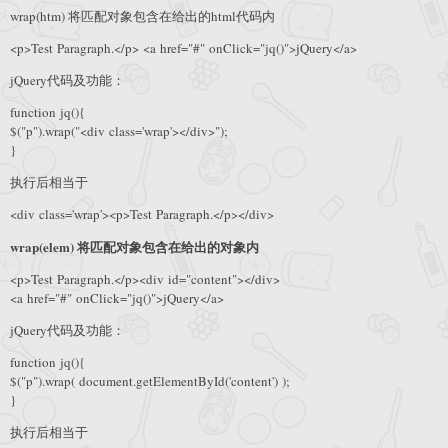
wrap(htm) 将匹配对象包含在给出的html代码内
<p>Test Paragraph.</p> <a href="#" onClick="jq()">jQuery</a>
jQuery代码及功能：
function jq(){
$("p").wrap("<div class='wrap'></div>");
}
执行后相当于
<div class='wrap'><p>Test Paragraph.</p></div>
wrap(elem) 将匹配对象包含在给出的对象内
<p>Test Paragraph.</p><div id="content"></div>
<a href="#" onClick="jq()">jQuery</a>
jQuery代码及功能：
function jq(){
$("p").wrap( document.getElementById('content') );
}
执行后相当于