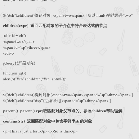
}
$("#ch").children()得到对象[ <span>two</span> ].所以.html()的结果是”two”
children(expr) 返回匹配对象的子介点中符合表达式的节点
<div id="ch">
<span>two</span>
<span id="sp">three</span>
</div>
jQuery代码及功能
function jq(){
alert($("#ch").children(“#sp”).html());
}
$("#ch").children()得到对象[<span>two</span><span id="sp">three</span> ].
$("#ch").children(“#sp”)过滤得到[<span id="sp">three</span> ]
parent () parent (expr)取匹配对象父节点的。参照children帮助理解
contains(str) 返回匹配对象中包含字符串str的对象
<p>This is just a test.</p><p>So is this</p>