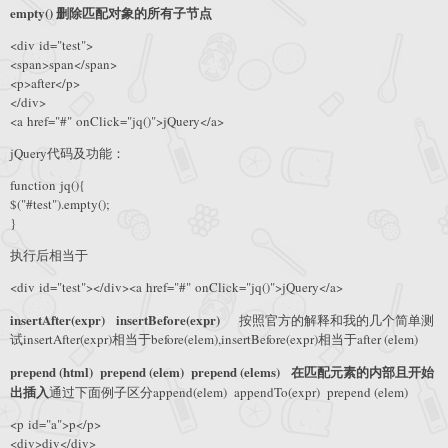
empty() 删除匹配对象的所有子节点
<div id="test">
<span>span</span>
<p>after</p>
</div>
<a href="#" onClick="jq()">jQuery</a>
jQuery代码及功能：
function jq(){
$("#test").empty();
}
执行后相当于
<div id="test"></div><a href="#" onClick="jq()">jQuery</a>
insertAfter(expr) insertBefore(expr)
按照官方的解释和我的几个简单测
试insertAfter(expr)相当于before(elem),insertBefore(expr)相当于after (elem)
prepend (html) prepend (elem) prepend (elems) 在匹配元素的内部且开始
出插入
通过下面例子区分append(elem) appendTo(expr) prepend (elem)
<p id="a">p</p>
<div>div</div>