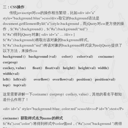
：CSS操作
三
传统javascript对css的操作相当繁琐，比如<div id="a"
style="background:blue">css</div>取它的background语法是
document.getElementById("a").style.background，而jQuery对css更方便的操
作，$("#a").background()，$("#a").background(“red”)
$("#a")得到jQuery对象[ <div id="a" … /div> ]
$("#a").background()将取出该对象的background样式。
$("#a").background(“red”)将该对象的background样式设为redjQuery提供了
以下方法，来操作css
background () background (val) color() color(val) css(name)
css(prop)
css(key, value) float() float(val) height() height(val) width()
width(val)
left() left(val) overflow() overflow(val) position() position(val)
top() top(val)
这里需要讲解一下css(name) css(prop) css(key, value)，其他的看名字都知
道什么作用了！
<div id="a" style="background:blue; color:red">css</div><P id="b">test</P>
css(name) 获取样式名为name的样式
$("#a").css("color") 将得到样式中color值red，("#a").css("background ")将得