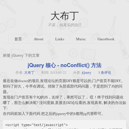
大布丁
不装，做真实的自己
首页
About
Links
Muisc
Guestbook
标签 jQuery 下的文章
jQuery 核心 - noConflict() 方法
作者:
大布丁
时间:
2013-03-22
分类:
jQuery
3 条评论
最近在做discuz的项目,发现论坛的页面DIY都是可以的,门户首页不能DIY。
郁闷了好久，今早在调试。排除了头部底部代码问题，于是想到了JS的问
题。
发现在门户首页有个JQ的JS，去掉了，果然可以了， 哎！终于找到问题在
哪了，那怎么解决呢? 没问度娘,直接去DZ论坛看的,发现真有, 解决的办法如
下:
在代码前加入下面代码 把之后的jquery中的$都用jq代替即可。
<script type="text/javascript"> 
