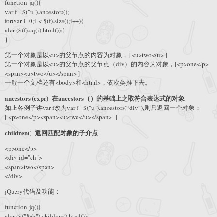
function jq(){
var f= $("u").ancestors();
for(var i=0;i < $(f).size();i++){
alert($(f).eq(i).html());}
}
第一个对象是以<u>的父节点的内容为对象，[ <u>two</u> ]
第一个对象是以<u>的父节点的父节点（div）的内容为对象，[<p>one</p>
<span><u>two</u></span> ]
一般一个文档还有<body>和<html>，依次类推下去。
ancestors (expr) 在ancestors（）的基础上之取符合表达式的对象
如上各例子讲var f改为var f= $("u").ancestors(“div”),则只返回一个对象：
[ <p>one</p><span><u>two</u></span> ]
children() 返回匹配对象的子介点
<p>one</p>
<div id="ch">
<span>two</span>
</div>
jQuery代码及功能：
function jq(){
alert($("#ch").children().html());