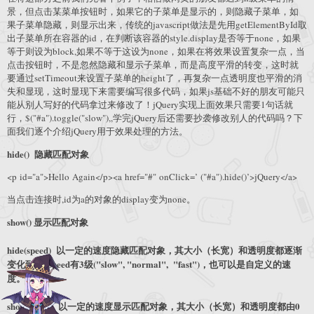
景，但点击某菜单按钮时，如果它的子菜单是显示的，则隐藏子菜单，如
果子菜单隐藏，则显示出来，传统的javascript做法是先用getElementById取
出子菜单所在容器的id，在判断该容器的style.display是否等于none，如果
等于则设为block,如果不等于这设为none，如果在将效果设置复杂一点，当
点击按钮时，不是忽然隐藏和显示子菜单，而是高度平滑的转变，这时就
要通过setTimeout来设置子菜单的height了，再复杂一点透明度也平滑的消
失和显现，这时显现下来需要编写很多代码，如果js基础不好的朋友可能只
能从别人写好的代码拿过来修改了！jQuery实现上面效果只需要1句话就
行，$("#a").toggle("slow"),,学完jQuery后还需要抄袭修改别人的代码吗？下
面我们逐个介绍jQuery用于效果处理的方法。
hide() 隐藏匹配对象
<p id="a">Hello Again</p><a href="#" onClick=’ ("#a").hide()’>jQuery</a>
当点击连接时,id为a的对象的display变为none。
show() 显示匹配对象
hide(speed) 以一定的速度隐藏匹配对象，其大小（长宽）和透明度都逐渐
变化到0，speed有3级("slow", "normal", "fast")，也可以是自定义的速
度。
show(speed) 以一定的速度显示匹配对象，其大小（长宽）和透明度都由0