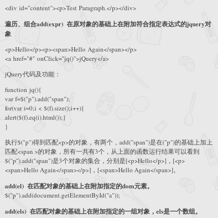
<div id="content"><p>Test Paragraph.</p></div>
遍历、组合
add(expr) 在原对象的基础上在附加符合指定表达式的jquery对
象
<p>Hello</p><p><span>Hello Again</span></p>
<a href="#" onClick="jq()">jQuery</a>
jQuery代码及功能：
function jq(){
var f=$("p").add("span");
for(var i=0;i < $(f).size();i++){
alert($(f).eq(i).html());}
}
执行$("p")得到匹配<p>的对象，有两个，add("span")是在("p")的基础上加上
匹配<span >的对象，所有一共有3个，从上面的函数运行结果可以看到
$("p").add("span")是3个对象的集合，分别是[<p>Hello</p>]，[<p>
<span>Hello Again</span></p>]，[<span>Hello Again</span>]。
add(el) 在匹配对象的基础上在附加指定的dom元素。
$("p").add(document.getElementById("a"));
add(els) 在匹配对象的基础上在附加指定的一组对象，els是一个数组。