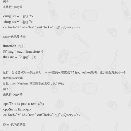
例子：
未执行jQuery前：
<img src="1.jpg"/>
<img src="1.jpg"/>
<a href="#" id="test" onClick="jq()">jQuery</a>
jQuery代码及功能：
function jq(){
$("img").each(function(){
this.src = "2.jpg"; });
}
运行：当点击id为test的元素时，img标签的src都变成了2.jpg。
eq(pos)
说明：减少匹配对象到一个
单独得dom元素
参数：pos (Number): 期望限制的索引，从0 开始
例子：
未执行jQuery前：
<p>This is just a test.</p>
<p>So is this</p>
<a href="#" id="test" onClick="jq()">jQuery</a>
jQuery代码及功能：