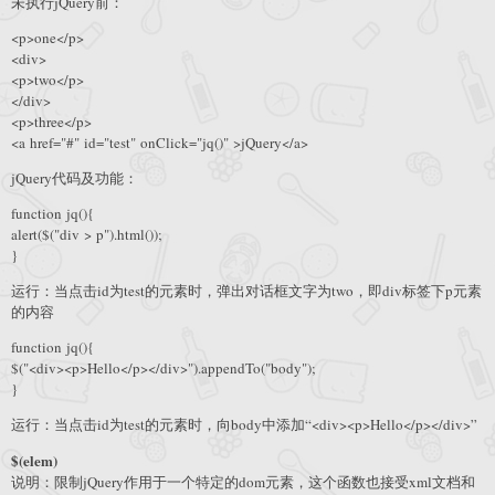
未执行jQuery前：
<p>one</p>
<div>
<p>two</p>
</div>
<p>three</p>
<a href="#" id="test" onClick="jq()" >jQuery</a>
jQuery代码及功能：
function jq(){
alert($("div > p").html());
}
运行：当点击id为test的元素时，弹出对话框文字为two，即div标签下p元素
的内容
function jq(){
$("<div><p>Hello</p></div>").appendTo("body");
}
运行：当点击id为test的元素时，向body中添加“<div><p>Hello</p></div>”
$(elem)
说明：限制jQuery作用于一个特定的dom元素，这个函数也接受xml文档和