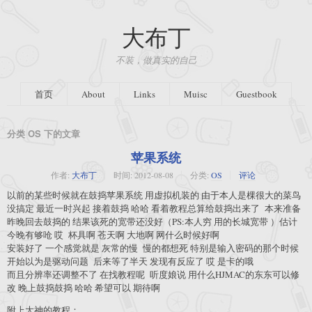
大布丁
不装，做真实的自己
首页
About
Links
Muisc
Guestbook
分类 OS 下的文章
苹果系统
作者:
大布丁
时间:
2012-08-08
分类:
OS
评论
以前的某些时候就在鼓捣苹果系统 用虚拟机装的 由于本人是棵很大的菜鸟
没搞定 最近一时兴起 接着鼓捣 哈哈 看着教程总算给鼓捣出来了 本来准备
昨晚回去鼓捣的 结果该死的宽带还没好（PS:本人穷 用的长城宽带 ）估计
今晚有够呛 哎 杯具啊 苍天啊 大地啊 网什么时候好啊
安装好了 一个感觉就是 灰常的慢 慢的都想死 特别是输入密码的那个时候
开始以为是驱动问题 后来等了半天 发现有反应了 哎 是卡的哦
而且分辨率还调整不了 在找教程呢 听度娘说 用什么HJMAC的东东可以修
改 晚上鼓捣鼓捣 哈哈 希望可以 期待啊
附上大神的教程：