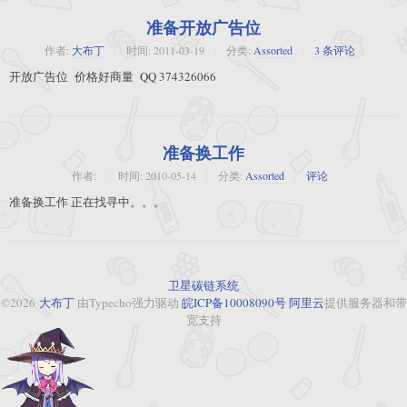
准备开放广告位
作者:
大布丁
时间:
2011-03-19
分类:
Assorted
3 条评论
开放广告位 价格好商量 QQ 374326066
准备换工作
作者:
时间:
2010-05-14
分类:
Assorted
评论
准备换工作 正在找寻中。。。
卫星碳链系统
©2026
大布丁
由Typecho强力驱动
皖ICP备10008090号
阿里云
提供服务器和带
宽支持