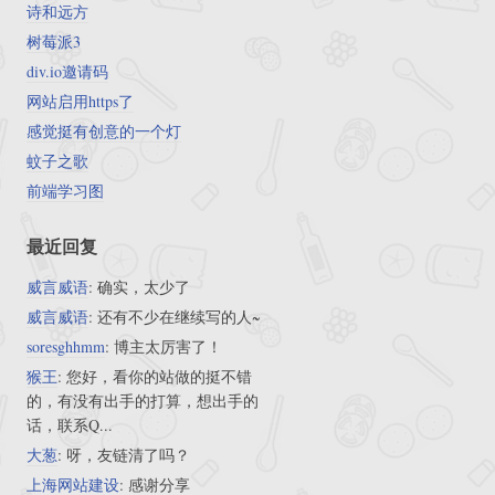
诗和远方
树莓派3
div.io邀请码
网站启用https了
感觉挺有创意的一个灯
蚊子之歌
前端学习图
最近回复
威言威语
: 确实，太少了
威言威语
: 还有不少在继续写的人~
soresghhmm
: 博主太厉害了！
猴王
: 您好，看你的站做的挺不错
的，有没有出手的打算，想出手的
话，联系Q...
大葱
: 呀，友链清了吗？
上海网站建设
: 感谢分享