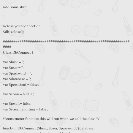
//do some stuff
}
//close your connection
$db->close();
#############################################################
####
Class DbConnect {
var $host = '';
var $user = '';
var $password = '';
var $database = '';
var $persistent = false;
var $conn = NULL;
var $result= false;
var $error_reporting = false;
/*constructor function this will run when we call the class */
function DbConnect ($host, $user, $password, $database,