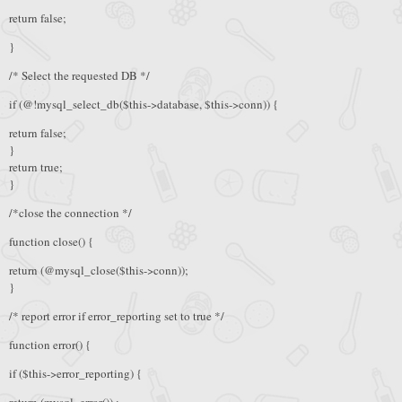
return false;
}
/* Select the requested DB */
if (@!mysql_select_db($this->database, $this->conn)) {
return false;
}
return true;
}
/*close the connection */
function close() {
return (@mysql_close($this->conn));
}
/* report error if error_reporting set to true */
function error() {
if ($this->error_reporting) {