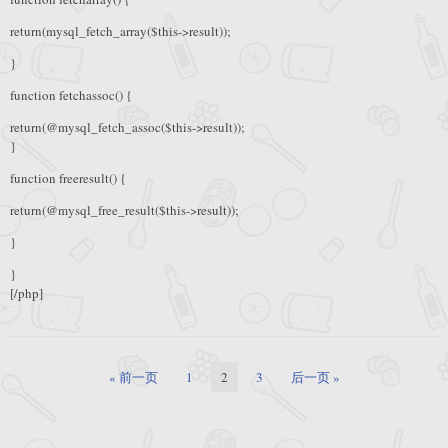
return(mysql_fetch_array($this->result));
}
function fetchassoc() {
return(@mysql_fetch_assoc($this->result));
}
function freeresult() {
return(@mysql_free_result($this->result));
}
}
[/php]
« 前一页
1
2
3
后一页 »