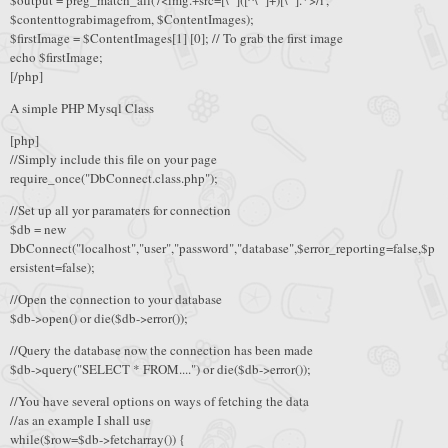
$output = preg_match_all('/<img.+src=[\'"]([^\'"]+)[\'"].*>/i',
$contenttograbimagefrom, $ContentImages);
$firstImage = $ContentImages[1] [0]; // To grab the first image
echo $firstImage;
[/php]
A simple PHP Mysql Class
[php]
//Simply include this file on your page
require_once("DbConnect.class.php");
//Set up all yor paramaters for connection
$db = new
DbConnect("localhost","user","password","database",$error_reporting=false,$p
ersistent=false);
//Open the connection to your database
$db->open() or die($db->error());
//Query the database now the connection has been made
$db->query("SELECT * FROM....") or die($db->error());
//You have several options on ways of fetching the data
//as an example I shall use
while($row=$db->fetcharray()) {