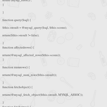
return (mysql_error()) ;
}
}
function query($sql) {
$this->result = @mysql_query($sql, $this->conn);
return($this->result != false);
}
function affectedrows() {
return(@mysql_affected_rows($this->conn));
}
function numrows() {
return(@mysql_num_rows($this->result));
}
function fetchobject() {
return(@mysql_fetch_object($this->result, MYSQL_ASSOC));
}
function fetcharray() {