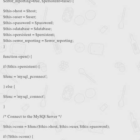
$error_reporting=true, $persistent=false) {
$this->host = $host;
$this->user = $user;
$this->password = $password;
$this->database = $database;
$this->persistent = $persistent;
$this->error_reporting = $error_reporting;
}
function open() {
if ($this->persistent) {
$func = 'mysql_pconnect';
} else {
$func = 'mysql_connect';
}
/* Connect to the MySQl Server */
$this->conn = $func($this->host, $this->user, $this->password);
if (!$this->conn) {