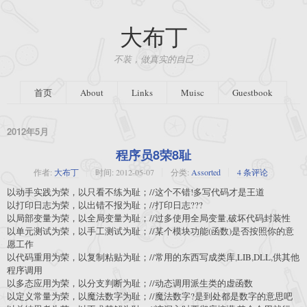
大布丁
不装，做真实的自己
首页
About
Links
Muisc
Guestbook
2012年5月
程序员8荣8耻
作者:
大布丁
时间:
2012-05-07
分类:
Assorted
4 条评论
以动手实践为荣，以只看不练为耻；//这个不错!多写代码才是王道
以打印日志为荣，以出错不报为耻；//打印日志???
以局部变量为荣，以全局变量为耻；//过多使用全局变量,破坏代码封装性
以单元测试为荣，以手工测试为耻；//某个模块功能(函数)是否按照你的意
愿工作
以代码重用为荣，以复制粘贴为耻；//常用的东西写成类库,LIB,DLL,供其他
程序调用
以多态应用为荣，以分支判断为耻；//动态调用派生类的虚函数
以定义常量为荣，以魔法数字为耻；//魔法数字?是到处都是数字的意思吧