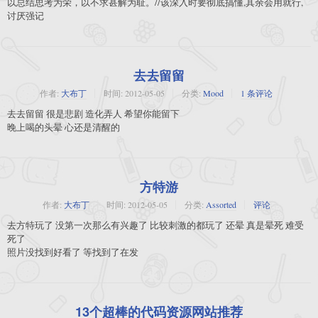
以总结思考为荣，以不求甚解为耻。//该深入时要彻底搞懂,其余会用就行,
讨厌强记
去去留留
作者:
大布丁
时间:
2012-05-05
分类:
Mood
1 条评论
去去留留 很是悲剧 造化弄人 希望你能留下
晚上喝的头晕 心还是清醒的
方特游
作者:
大布丁
时间:
2012-05-05
分类:
Assorted
评论
去方特玩了 没第一次那么有兴趣了 比较刺激的都玩了 还晕 真是晕死 难受
死了
照片没找到好看了 等找到了在发
13个超棒的代码资源网站推荐