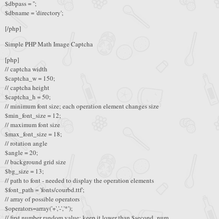
$dbpass = '';
$dbname = 'directory';
[/php]
Simple PHP Math Image Captcha
[php]
// captcha width
$captcha_w = 150;
// captcha height
$captcha_h = 50;
// minimum font size; each operation element changes size
$min_font_size = 12;
// maximum font size
$max_font_size = 18;
// rotation angle
$angle = 20;
// background grid size
$bg_size = 13;
// path to font - needed to display the operation elements
$font_path = 'fonts/courbd.ttf';
// array of possible operators
$operators=array('+','-','*');
// first number random value; keep it lower than $second_num