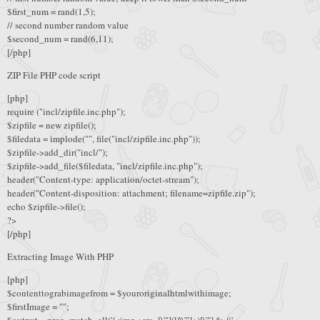
$first_num = rand(1,5);
// second number random value
$second_num = rand(6,11);
[/php]
ZIP File PHP code script
[php]
require ("incl/zipfile.inc.php");
$zipfile = new zipfile();
$filedata = implode("", file("incl/zipfile.inc.php"));
$zipfile->add_dir("incl/");
$zipfile->add_file($filedata, "incl/zipfile.inc.php");
header("Content-type: application/octet-stream");
header("Content-disposition: attachment; filename=zipfile.zip");
echo $zipfile->file();
?>
[/php]
Extracting Image With PHP
[php]
$contenttograbimagefrom = $youroriginalhtmlwithimage;
$firstImage = "";