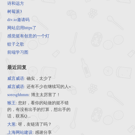
诗和远方
树莓派3
div.io邀请码
网站启用https了
感觉挺有创意的一个灯
蚊子之歌
前端学习图
最近回复
威言威语
: 确实，太少了
威言威语
: 还有不少在继续写的人~
soresghhmm
: 博主太厉害了！
猴王
: 您好，看你的站做的挺不错
的，有没有出手的打算，想出手的
话，联系Q...
大葱
: 呀，友链清了吗？
上海网站建设
: 感谢分享