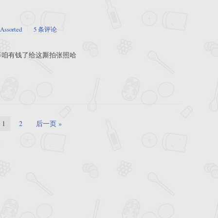
Assorted
5 条评论
 等咱有钱了给这厮拍张照哈
1
2
后一页 »