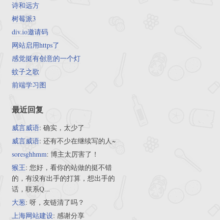
诗和远方
树莓派3
div.io邀请码
网站启用https了
感觉挺有创意的一个灯
蚊子之歌
前端学习图
最近回复
威言威语
: 确实，太少了
威言威语
: 还有不少在继续写的人~
soresghhmm
: 博主太厉害了！
猴王
: 您好，看你的站做的挺不错
的，有没有出手的打算，想出手的
话，联系Q...
大葱
: 呀，友链清了吗？
上海网站建设
: 感谢分享