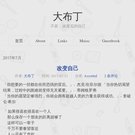
大布丁
不装，做真实的自己
首页
About
Links
Muisc
Guestbook
2017年7月
改变自己
作者:
大布丁
时间:
2017-07-23
分类:
Assorted
2 条评论
「你想要的一切都在你所恐惧的背后。」- 杰克·坎菲尔德 「当你热切渴望
结果，过程中的困难就变得无关紧要。」- 蒂姆格罗弗
「当你的愿望足够强烈，你就会拥有超越人类的力量去获得成功。」- 拿破
仑·希尔
「 如果很喜欢很喜欢一个人
那么保存一个朋友的距离就够了
这样可以一辈子
千万不要奢望靠近
人一旦有了贪欲