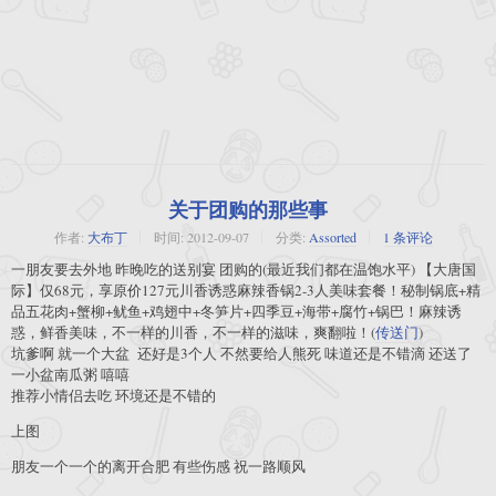
关于团购的那些事
作者:
大布丁
时间:
2012-09-07
分类:
Assorted
1 条评论
一朋友要去外地 昨晚吃的送别宴 团购的(最近我们都在温饱水平) 【大唐国
际】仅68元，享原价127元川香诱惑麻辣香锅2-3人美味套餐！秘制锅底+精
品五花肉+蟹柳+鱿鱼+鸡翅中+冬笋片+四季豆+海带+腐竹+锅巴！麻辣诱
惑，鲜香美味，不一样的川香，不一样的滋味，爽翻啦！(
传送门
)
坑爹啊 就一个大盆 还好是3个人 不然要给人熊死 味道还是不错滴 还送了
一小盆南瓜粥 嘻嘻
推荐小情侣去吃 环境还是不错的
上图
朋友一个一个的离开合肥 有些伤感 祝一路顺风