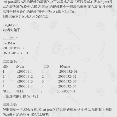
left join是以A表的记录为基础的,A可以看成左表,B可以看成右表,left join是
以左表为准的.换句话说,左表(A)的记录将会全部表示出来,而右表(B)只会显
示符合搜索条件的记录(例子中为: A.aID = B.bID).
B表记录不足的地方均为NULL.
2.right join
sql语句如下:
SELECT *
FROM A
RIGHT JOIN B
ON A.aID = B.bID
结果如下:
aID aNum bID bName
1 a20050111 1 2006032401
2 a20050112 2 2006032402
3 a20050113 3 2006032403
4 a20050114 4 2006032404
NULL NULL 8 2006032408
（所影响的行数为 5 行）
结果说明:
仔细观察一下,就会发现,和left join的结果刚好相反,这次是以右表(B)为基础
的,A表不足的地方用NULL填充.