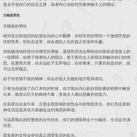
是去开创自己的信念之路，或者内心深处经历着神秘主义的骚动。
天蝎座男性
天蝎座的男性
绝对意识和强烈的欲望在你的心中翻腾，并经常把你带到一个激情茫然的
忧郁世界。恰恰在这里，你会感到人生的真正价值和乐趣。
你能顽强地经受任何艰苦的考验，愿望的洪流会帮助你扫除前进道路上的
一切障碍。你善于猜测别人的弱点，善于抓住女人的弱点和触动你们的情
思。在爱情方面，你永远处于主宰地位，在你看来，只要目的是好的，就
可以无所顾忌。
由于你坚韧不拔的精神，你会在别人失败的地方取得成功。
只有当你超脱了自己本性的时候，你才能从内心的自我折磨的桎梏中解放
出来，焕发出巨大的精神力量，变成令人难以想象的创造力。
生辰星位在金牛座，且受金星影响的女性会与你情投意合。你们无论是精
神生活还是其你方面都会达到满意的和谐。
与温柔顺从的巨蟹座的女性结合，你们的感情将会十分融洽，生活会充满
诗意。
双鱼座的女性会使你真正感受生活的欢乐。