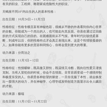
有关的职业、工程师、雕塑家或危险性大的职业。
天蝎座不同10°内出生的人的基本性格：
出生日期：10月24日～11月2日
性格特征：性格专横且富有神秘色彩，很难从平静的外表看到你内心世界
的全貌。你能成为一个杰出的人，也可能走向其反面。你喜欢通过迂回曲
折的方式实现自己的目的。在困难面前从不气馁。青年时代比较优柔寡
断，到成年以后，你的性格特点才会真正表现出来。这是个性情较孤僻的
人。如果你能有更多的宽容和同情心，你将会受到更大的尊重。
动力来源：分而治之
出生日期：11月3日～12日
性格特征：性情暧昧，既高傲又胆怯，既温情又冷酷，既向往性爱又谨慎
克制。当有人冒犯你的时候，你会不念情面。非常容易变成一个感情抑制
和极度东安的人。你易受各种欲望的驱使，一旦你克服了本性，就会焕发
出一股强大的动力，并在神秘学、心理学或发明创造方面显示出令人瞩目
的才能。
动力来源：极端
出生日期：11月13日～11月22日