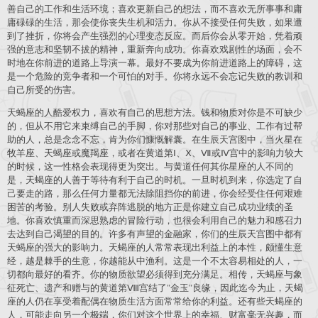
善自己的工作和生活环境；喜欢更新自己的想法，而不喜欢无所事事和庸
庸碌碌的生活，那会使你丧失生机和活力。你从不接受任何失败，如果遭
到了挫折，你将会产生强烈的心理变态反应。而后你会从零开始，凭着顽
强的意志和坚韧不拔的精神，重新奔向成功。你喜欢戏剧性的场面，会不
时地在你前进的道路上导演一幕。最好不要成为你前进道路上的障碍，这
是一个危险的竞争者和一个可怕的对手。你将永远不会忘记失败的教训和
自己所受的伤害。
天蝎座的人酷爱权力，喜欢有自己的思想方法。钱和物质对你是不可缺少
的，但从不用它来束缚自己的手脚，你对那些对自己的事业、工作有过帮
助的人，总是念念不忘，肯为你们慷慨解囊。在生辰天宫图中，当火星在
牧羊座、天蝎座或魔羯座，或者在黄道第Ⅰ、Ⅹ、Ⅶ或Ⅳ宫中的影响力较大
的时候，这一性格会表现得更为突出。与黄道任何其你星座的人不同的
是，天蝎座的人善于等待有利于自己的时机。一旦时机到来，你选定了自
己要走的路，那么任何力量都无法除阻挡你的前进，你会经受住任何艰难
困苦的考验。别人失败或弃阵逃脱的地方正是你建立自己成功业绩的圣
地。你喜欢慎重而深思熟虑的冒险行动，也很会利用自己的魅力和感召力
去达到自己渴望的目的。许多有声望的金融家，你们的生辰天宫图中都有
天蝎座的强大的影响力。天蝎座的人常常表现出利益上的本性，颇懂生意
经，越是棘手的生意，你越能从中渔利。这是一个不太容易相处的人，一
切都向最好的看齐。你的物质欲望必须得到充分满足。相传，天蝎座与象
征死亡、遗产和赠与的黄道第Ⅷ宫结了"金玉"良缘，因此迄今为止，天蝎
座的人仍在享受着配偶在物质生活方面常常给你的利益。还有些天蝎座的
人，可能走向另一个极端，你们对这个世界上的幸福、财富毫无兴趣，而