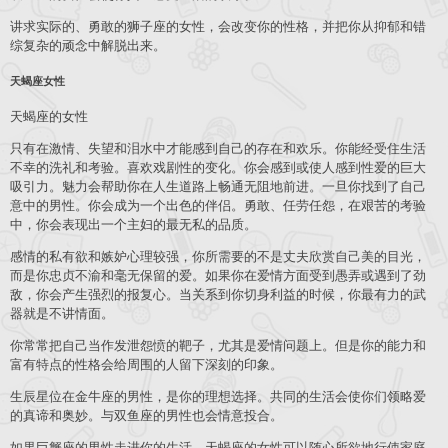
讲求实际的、勇敢的狮子座的女性，会改变你的性格，并把你从抑郁和错
综复杂的顽念中解脱出来。
天蝎座女性
天蝎座的女性
只有在激情、失望和泪水中才能感到自己的存在和欢乐。你能经受住生活
不幸的洗礼和考验。喜欢戏剧性的变化。你会感到或使人感到性爱的巨大
吸引力。魅力会帮助你在人生道路上畅通无阻地前进。一旦你找到了自己
意中的男性。你会成为一个出色的伴侣。勇敢、任劳任怨，在艰苦的考验
中，你会表现出一个主妇的最无私的品质。
感情的私有欲和嫉妒心理较强，你所需要的不是丈夫欣赏自己美的目光，
而是你忠贞不渝和毫无保留的爱。如果你在爱情方面受到愚弄或遇到了劲
敌，你会产生强烈的报复心。当关系到你切身利益的时候，你最有力的武
器就是不讲情面。
你常常把自己当作发泄怨愤的靶子，尤其是爱情问题上。但是你的能力和
富有特点的性格会给周围的人留下深刻的印象。
生辰星位在金牛座的男性，是你的理想选择。共同的生活会使你们领略爱
的真谛和奥妙。与双鱼座的男性也会情意投合。
如果巨蟹座的男性走进你的生活，天蝎座的女性可以随心所欲地行使家庭