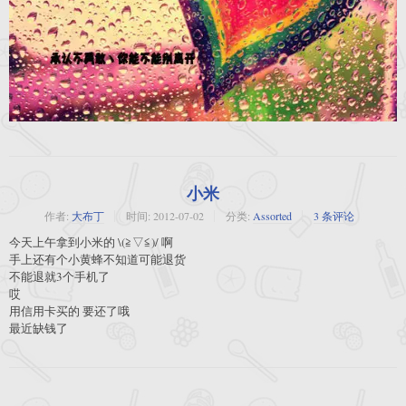
小米
作者:
大布丁
时间:
2012-07-02
分类:
Assorted
3 条评论
今天上午拿到小米的 \(≧▽≦)/ 啊
手上还有个小黄蜂不知道可能退货
不能退就3个手机了
哎
用信用卡买的 要还了哦
最近缺钱了