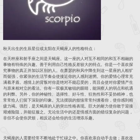
秋天出生的生辰星位或太阳在天蝎座人的性格特点：
在天秤座和射手座之间是天蝎座。这一座的人对互不相同的和互不相融的
事物有特殊的兴趣。善于利用自己性格反差较大的特点。你是一个喜欢探
究事物的真正并加以区别的人。在萧瑟的秋风中降生到这一星座的人粗犷
而倔强，你紧张的生活节奏会使接近你的人感到迷惘。你的爱情心理常充
满着矛盾。感情上的背叛对你是绝对不能忍受的，而且会使对你爱情产生
与原来相对立的看法。你有一双极其敏锐的眼睛，能洞察人的弱点和机遇
的利弊。另外，你的神秘性、选择性、好斗性、狂热性和不妥协精神，也
常常给人们留下深刻的印象。无法摆脱的烦恼常常纠缠着你，使你感到精
疲力竭。强烈，是天蝎座的人的突出性格表现。巨大的耐力使你敢于迎接
艰难险阻，并能征服之。无论生活中的还是情感方面的错综复杂的问题，
非但不会使你厌烦，相反还会给你的生活增添乐趣。
天蝎座的人需要经常不断地处于忙碌之中。你喜欢亲自动手去做；喜欢改