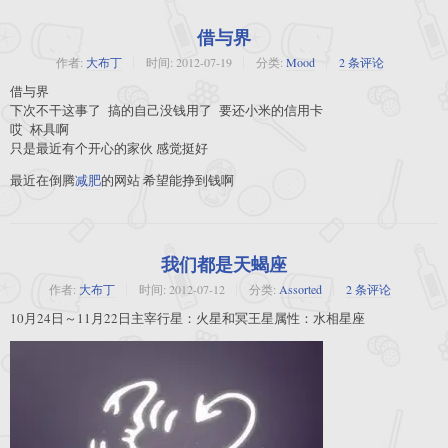
借与界
作者:
大布丁
时间:
2012-07-19
分类:
Mood
2 条评论
借与界
下次不干这事了 搞的自己没钱用了 要还小米的信用卡
哎 杯具啊
只是最近有个开心的家伙 感觉挺好
最近在倒腾
减肥
的网站 希望能挣到钱啊
我们都是天蝎座
作者:
大布丁
时间:
2012-07-12
分类:
Assorted
2 条评论
10月24日～11月22日主宰行星：火星和冥王星属性：水相星座