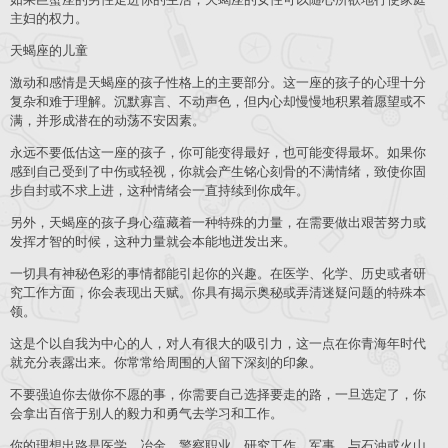
主妇的权力。
天蝎座的儿童
激动和感情是天蝎座的孩子性格上的主要部分。这一座的孩子的心理十分
复杂和难于理解。沉默寡言、不动声色，但内心却慢慢地积累着愿望或不
满，并形成潜在的动荡不安因素。
永远不要低估这一座的孩子，你可能变得最好，也可能变得最坏。如果你
感到自己受到了中伤或轻视，你就会产生铭心刻骨的不满情绪，致使你固
步自封或不求上进，这种情绪会一直持续到你成年。
另外，天蝎座的孩子身心蕴藏着一种特殊的力量，在需要做出艰苦努力或
发挥才智的时候，这种力量就会本能地迸发出来。
一切具有神秘色彩的事情都能引起你的兴趣。在医学、化学、历史或者研
究工作方面，你会表现出天赋。你具有揭示奥秘或弄清迷疑问题的特殊本
领。
这是个以自我为中心的人，对人有很大的吸引力，这一点在你青海年时代
就充分表露出来。你常常给周围的人留下深刻的印象。
不要强迫你去做你不愿的事，你需要自己选择要走的路，一旦选定了，你
会拿出百倍于别人的毅力和勇气去学习和工作。
你的理想出路是医学、冶金、警察职业、研究工作、军事、与石油或火山