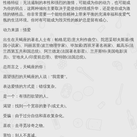
性格特征：无法遏制的本性和强烈的激情，可能成为你的动力，也可能成
为你的弱点，这两种倾向主要取决于是使你的情感升华，还是使你成为激
情的牺牲品。你非常需要一个能给你精神上带来平衡的充满幸福和友爱气
氛的生活环境。你对有可能成为毁灭性的嫉妒总是留有戒心。
动力来源：情爱
出生在天蝎座的著名人士有：帕格尼尼(意大利作曲空)、陀思妥耶夫斯基(俄
国小说家)、玛丽居里(波兰物理学家)、毕加索(西班牙著名画家)、戴高乐(法
兰西第五共和国总统)、阿兰德龙(法国著名影星)、兰开斯特(美国电影演
员)、甘地夫人(印度前总理)、密特朗(法国总统)。
总而言之，天蝎座的你：
愿望强烈的天蝎座的人说："我需要"。
表达爱情的方式是：错综复杂。
是一个：有强烈欲望的人。
渴望：找到一个宽容的妻子(或丈夫)。
受骗：由于过分自信和喜欢复杂化。
喜欢：去寻觅珍奇之物。
害怕：别人不真诚。