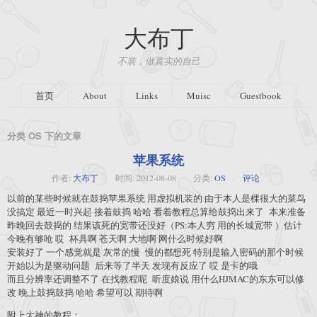
大布丁
不装，做真实的自己
首页
About
Links
Muisc
Guestbook
分类 OS 下的文章
苹果系统
作者:
大布丁
时间:
2012-08-08
分类:
OS
评论
以前的某些时候就在鼓捣苹果系统 用虚拟机装的 由于本人是棵很大的菜鸟
没搞定 最近一时兴起 接着鼓捣 哈哈 看着教程总算给鼓捣出来了 本来准备
昨晚回去鼓捣的 结果该死的宽带还没好（PS:本人穷 用的长城宽带 ）估计
今晚有够呛 哎 杯具啊 苍天啊 大地啊 网什么时候好啊
安装好了 一个感觉就是 灰常的慢 慢的都想死 特别是输入密码的那个时候
开始以为是驱动问题 后来等了半天 发现有反应了 哎 是卡的哦
而且分辨率还调整不了 在找教程呢 听度娘说 用什么HJMAC的东东可以修
改 晚上鼓捣鼓捣 哈哈 希望可以 期待啊
附上大神的教程：