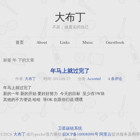
大布丁
不装，做真实的自己
首页
About
Links
Muisc
Guestbook
标签 年 下的文章
年马上就过完了
作者:
大布丁
时间:
2012-01-27
分类:
Assorted
4 条评论
年马上就过完了
新的一年 新的开始 要好好努力 今天的目标 至少存3W块
其他的不方便说 哈哈 等OK 在跟你们说 嘿嘿
卫星碳链系统
©2026
大布丁
由Typecho强力驱动
皖ICP备10008090号
阿里云
提供服务器和带
宽支持