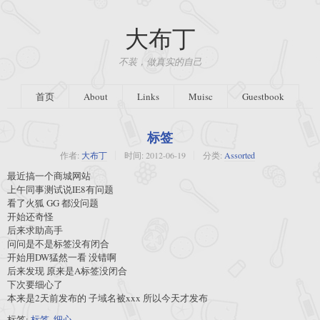
大布丁
不装，做真实的自己
首页
About
Links
Muisc
Guestbook
标签
作者:
大布丁
时间:
2012-06-19
分类:
Assorted
最近搞一个商城网站
上午同事测试说IE8有问题
看了火狐 GG 都没问题
开始还奇怪
后来求助高手
问问是不是标签没有闭合
开始用DW猛然一看 没错啊
后来发现 原来是A标签没闭合
下次要细心了
本来是2天前发布的 子域名被xxx 所以今天才发布
标签:
标签
,
细心