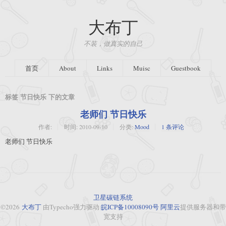
大布丁
不装，做真实的自己
首页
About
Links
Muisc
Guestbook
标签 节日快乐 下的文章
老师们 节日快乐
作者:
时间:
2010-09-10
分类:
Mood
1 条评论
老师们 节日快乐
卫星碳链系统
©2026
大布丁
由Typecho强力驱动
皖ICP备10008090号
阿里云
提供服务器和带
宽支持