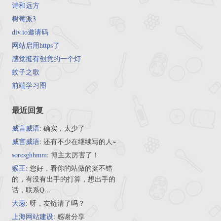
诗和远方
树莓派3
div.io邀请码
网站启用https了
感觉挺有创意的一个灯
蚊子之歌
前端学习图
最近回复
威言威语
: 确实，太少了
威言威语
: 还有不少在继续写的人~
soresghhmm
: 博主太厉害了！
猴王
: 您好，看你的站做的挺不错
的，有没有出手的打算，想出手的
话，联系Q...
大葱
: 呀，友链清了吗？
上海网站建设
: 感谢分享