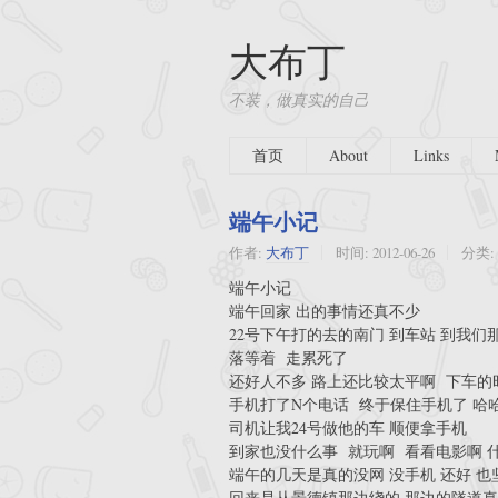
大布丁
不装，做真实的自己
首页
About
Links
端午小记
作者:
大布丁
时间:
2012-06-26
分类:
端午小记
端午回家 出的事情还真不少
22号下午打的去的南门 到车站 到我们
落等着 走累死了
还好人不多 路上还比较太平啊 下车
手机打了N个电话 终于保住手机了 哈
司机让我24号做他的车 顺便拿手机
到家也没什么事 就玩啊 看看电影啊 
端午的几天是真的没网 没手机 还好 
回来是从景德镇那边绕的 那边的隧道真不