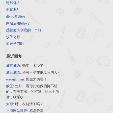
诗和远方
树莓派3
div.io邀请码
网站启用https了
感觉挺有创意的一个灯
蚊子之歌
前端学习图
最近回复
威言威语
: 确实，太少了
威言威语
: 还有不少在继续写的人~
soresghhmm
: 博主太厉害了！
猴王
: 您好，看你的站做的挺不错
的，有没有出手的打算，想出手的
话，联系Q...
大葱
: 呀，友链清了吗？
上海网站建设
: 感谢分享