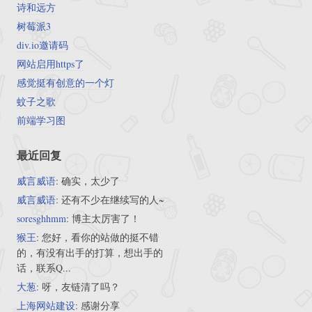
诗和远方
树莓派3
div.io邀请码
网站启用https了
感觉挺有创意的一个灯
蚊子之歌
前端学习图
最近回复
威言威语
: 确实，太少了
威言威语
: 还有不少在继续写的人~
soresghhmm
: 博主太厉害了！
猴王
: 您好，看你的站做的挺不错
的，有没有出手的打算，想出手的
话，联系Q...
大葱
: 呀，友链清了吗？
上海网站建设
: 感谢分享