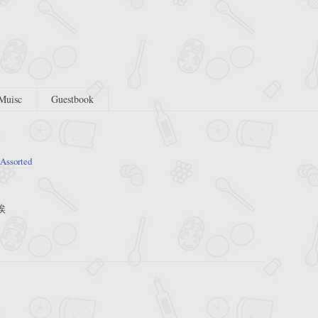
Muisc
Guestbook
Assorted
唉