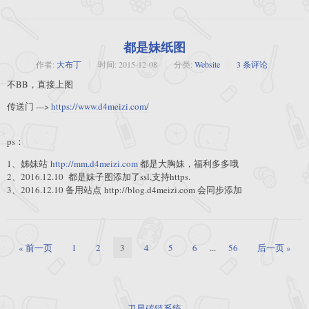
都是妹纸图
作者:
大布丁
时间:
2015-12-08
分类:
Website
3 条评论
不BB，直接上图
传送门 --->
https://www.d4meizi.com/
ps：
1、姊妹站
http://mm.d4meizi.com
都是大胸妹，福利多多哦
2、2016.12.10 都是妹子图添加了ssl,支持https.
3、2016.12.10 备用站点 http://blog.d4meizi.com 会同步添加
« 前一页
1
2
3
4
5
6
...
56
后一页 »
卫星碳链系统