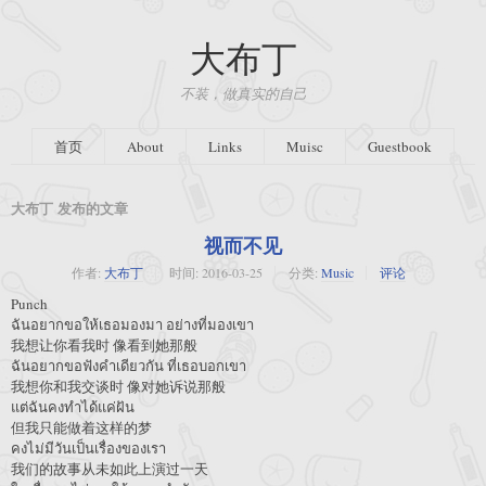
大布丁
不装，做真实的自己
首页
About
Links
Muisc
Guestbook
大布丁 发布的文章
视而不见
作者:
大布丁
时间:
2016-03-25
分类:
Music
评论
Punch
ฉันอยากขอให้เธอมองมา อย่างที่มองเขา
我想让你看我时 像看到她那般
ฉันอยากขอฟังคำเดียวกัน ที่เธอบอกเขา
我想你和我交谈时 像对她诉说那般
แต่ฉันคงทำได้แค่ฝัน
但我只能做着这样的梦
คงไม่มีวันเป็นเรื่องของเรา
我们的故事从未如此上演过一天