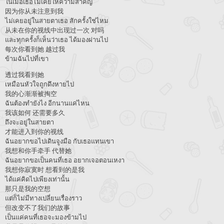
ในเมื่อเธอไม่เคยให้ความสำคัญ
因为你从未注意到我
ไม่เคยอยู่ในสายตาเธอ สักครั้งใช่ไหม
从未在你的视线中出现过一次 对吗
และทุกครั้งก็เห็นว่าเธอ ได้มองผ่านไป
每次你看到她 越过我
ข้ามฉันไปที่เขา
透过我看到她
เหมือนหัวใจถูกดึงหายไป
我的心渐渐被掏空
ฉันต้องทำยังไง อีกนานแค่ไหน
我该如何 还需要多久
ถึงจะอยู่ในสายตา
才能进入到你的视线
ฉันอยากขอไปเดินจูงมือ กับเธอแทนเขา
我想和你手牵手 代替她
ฉันอยากขอเป็นคนที่เธอ อยากเจอตอนเหงา
我想你寂寞时 想看到的是我
ได้แค่คิดไปเพียงเท่านั้น
那只是我的空想
แต่ก็ไม่มีทางเปลี่ยนเรื่องราว
但改变不了我们的故事
เป็นแค่คนที่เธอจะมองข้ามไป