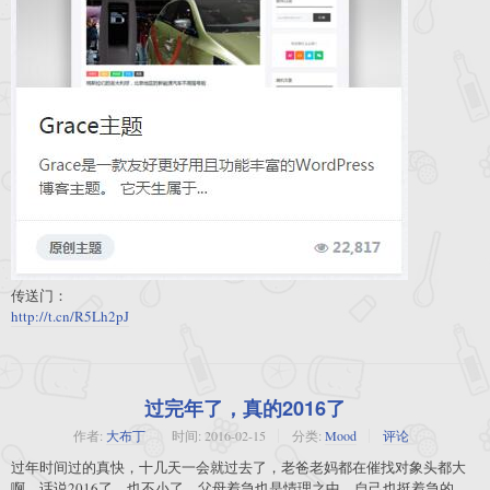
传送门：
http://t.cn/R5Lh2pJ
过完年了，真的2016了
作者:
大布丁
时间:
2016-02-15
分类:
Mood
评论
过年时间过的真快，十几天一会就过去了，老爸老妈都在催找对象头都大
啊，话说2016了，也不小了，父母着急也是情理之中，自己也挺着急的，