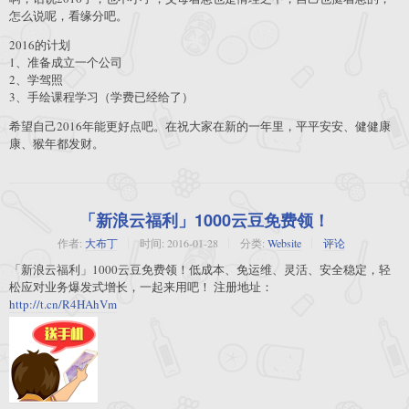
怎么说呢，看缘分吧。
2016的计划
1、准备成立一个公司
2、学驾照
3、手绘课程学习（学费已经给了）
希望自己2016年能更好点吧。在祝大家在新的一年里，平平安安、健健康
康、猴年都发财。
「新浪云福利」1000云豆免费领！
作者:
大布丁
时间:
2016-01-28
分类:
Website
评论
「新浪云福利」1000云豆免费领！低成本、免运维、灵活、安全稳定，轻
松应对业务爆发式增长，一起来用吧！ 注册地址：
http://t.cn/R4HAhVm