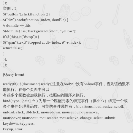
});
举例：2
$("button").click(function () {
$("div").each(function (index, domEle) {
// domEle == this
$(domEle).css("backgroundColor", "yellow");
if ($(this).is("#stop")) {
$("span").text("Stopped at div index #" + index);
return false;
}
});
});
jQuery Event:
ready(fn); $(document).ready()注意在body中没有onload事件，否则该函数不
能执行。在每个页面中可以
有很多个函数被加载执行，按照fn的顺序来执行。
bind( type, [data], fn ) 为每一个匹配元素的特定事件（像click）绑定一个或
多个事件处理器函数。可能的事件属性有：blur, focus, load, resize, scroll,
unload, click, dblclick, mousedown, mouseup, mousemove,
mouseover, mouseout, mouseenter, mouseleave, change, select, submit,
keydown, keypress,
keyup, error