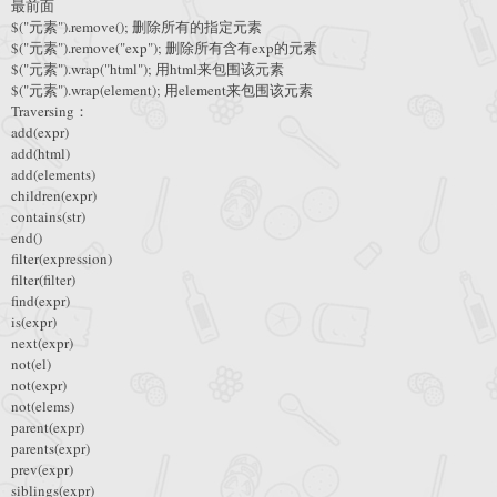
最前面
$("元素").remove(); 删除所有的指定元素
$("元素").remove("exp"); 删除所有含有exp的元素
$("元素").wrap("html"); 用html来包围该元素
$("元素").wrap(element); 用element来包围该元素
Traversing：
add(expr)
add(html)
add(elements)
children(expr)
contains(str)
end()
filter(expression)
filter(filter)
find(expr)
is(expr)
next(expr)
not(el)
not(expr)
not(elems)
parent(expr)
parents(expr)
prev(expr)
siblings(expr)