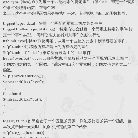
one( type, [data], fn ) 为每一个匹配元素的特定事件（像click）绑定一个或多
个事件处理器函数。在每个对
象上，这个事件处理函数只会被执行一次。其他规则与bind()函数相同。
trigger( type, [data] ) 在每一个匹配的元素上触发某类事件。
triggerHandler( type, [data] ) 这一特定方法会触发一个元素上特定的事件(指
定一个事件类型)，同时取消浏览器对此事件的默认行动
unbind( [type], [data] ) 反绑定，从每一个匹配的元素中删除绑定的事件。
$("p").unbind() 移除所有段落上的所有绑定的事件
$("p").unbind( "click" ) 移除所有段落上的click事件
hover( over, out ) over,out都是方法, 当鼠标移动到一个匹配的元素上面时，
会触发指定的第一个函数。当鼠标移出这个元素时，会触发指定的第二个
函数。
$("p").hover(function(){
$(this).addClass("over");
},
function(){
$(this).addClass("out");
}
);
toggle( fn, fn ) 如果点击了一个匹配的元素，则触发指定的第一个函数，当
再次点击同一元素时，则触发指定的第二个函数。
$("p").toggle(function(){