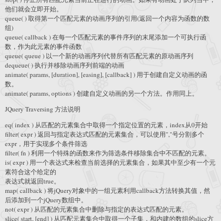
他们就会立即开始。
queue( ) 取得第一个匹配元素的动画序列的引用(返回一个内容为函数的数
组)
queue( callback ) 在每一个匹配元素的事件序列的末尾添加一个可执行函
数，作为此元素的事件函数
queue( queue ) 以一个新的动画序列代替所有匹配元素的原动画序列
dequeue( ) 执行并移除动画序列前端的动画
animate( params, [duration], [easing], [callback] ) 用于创建自定义动画的函
数。
animate( params, options ) 创建自定义动画的另一个方法。作用同上。
JQuery Traversing 方法说明
eq( index ) 从匹配的元素集合中取得一个指定位置的元素，index从0开始
filter( expr ) 返回与指定表达式匹配的元素集合，可以使用","号分割多个
expr，用于实现多个条件筛选
filter( fn ) 利用一个特殊的函数来作为筛选条件移除集合中不匹配的元素。
is( expr ) 用一个表达式来检查当前选择的元素集合，如果其中至少有一个元
素符合这个给定的
表达式就返回true。
map( callback ) 将jQuery对象中的一组元素利用callback方法转换其值，然
后添加到一个jQuery数组中。
not( expr ) 从匹配的元素集合中删除与指定的表达式匹配的元素。
slice( start, [end] ) 从匹配元素集合中取得一个子集，和内建的数组的slice方