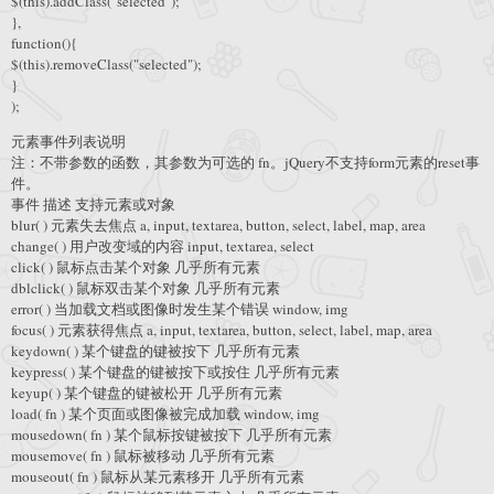
$(this).addClass("selected");
},
function(){
$(this).removeClass("selected");
}
);
元素事件列表说明
注：不带参数的函数，其参数为可选的 fn。jQuery不支持form元素的reset事
件。
事件 描述 支持元素或对象
blur( ) 元素失去焦点 a, input, textarea, button, select, label, map, area
change( ) 用户改变域的内容 input, textarea, select
click( ) 鼠标点击某个对象 几乎所有元素
dblclick( ) 鼠标双击某个对象 几乎所有元素
error( ) 当加载文档或图像时发生某个错误 window, img
focus( ) 元素获得焦点 a, input, textarea, button, select, label, map, area
keydown( ) 某个键盘的键被按下 几乎所有元素
keypress( ) 某个键盘的键被按下或按住 几乎所有元素
keyup( ) 某个键盘的键被松开 几乎所有元素
load( fn ) 某个页面或图像被完成加载 window, img
mousedown( fn ) 某个鼠标按键被按下 几乎所有元素
mousemove( fn ) 鼠标被移动 几乎所有元素
mouseout( fn ) 鼠标从某元素移开 几乎所有元素