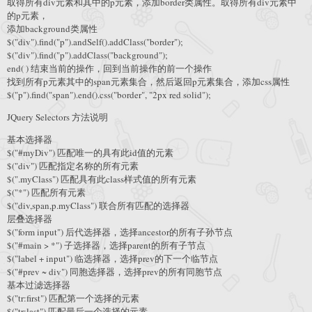
取得所有div元素和其中的p元素，添加border类属性。取得所有div元素中
的p元素，
添加background类属性
$("div").find("p").andSelf().addClass("border");
$("div").find("p").addClass("background");
end( ) 结束当前的操作，回到当前操作的前一个操作
找到所有p元素其中的span元素集合，然后返回p元素集合，添加css属性
$("p").find("span").end().css("border", "2px red solid");
JQuery Selectors 方法说明
基本选择器
$("#myDiv") 匹配唯一的具有此id值的元素
$("div") 匹配指定名称的所有元素
$(".myClass") 匹配具有此class样式值的所有元素
$("*") 匹配所有元素
$("div,span,p.myClass") 联合所有匹配的选择器
层叠选择器
$("form input") 后代选择器，选择ancestor的所有子孙节点
$("#main > *") 子选择器，选择parent的所有子节点
$("label + input") 临选择器，选择prev的下一个临节点
$("#prev ~ div") 同胞选择器，选择prev的所有同胞节点
基本过滤选择器
$("tr:first") 匹配第一个选择的元素
$("tr:last") 匹配最后一个选择的元素