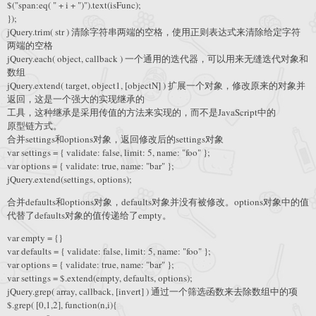
$("span:eq( " + i + ")").text(isFunc);
});
jQuery.trim( str ) 清除字符串两端的空格，使用正则表达式来清除给定字符
两端的空格
jQuery.each( object, callback ) 一个通用的迭代器，可以用来无缝迭代对象和
数组
jQuery.extend( target, object1, [objectN] ) 扩展一个对象，修改原来的对象并
返回，这是一个强大的实现继承的
工具，这种继承是采用传值的方法来实现的，而不是JavaScript中的
原型链方式。
合并settings和options对象，返回修改后的settings对象
var settings = { validate: false, limit: 5, name: "foo" };
var options = { validate: true, name: "bar" };
jQuery.extend(settings, options);
合并defaults和options对象，defaults对象并没有被修改。options对象中的值
代替了defaults对象的值传递给了empty。
var empty = {}
var defaults = { validate: false, limit: 5, name: "foo" };
var options = { validate: true, name: "bar" };
var settings = $.extend(empty, defaults, options);
jQuery.grep( array, callback, [invert] ) 通过一个筛选函数来去除数组中的项
$.grep( [0,1,2], function(n,i){