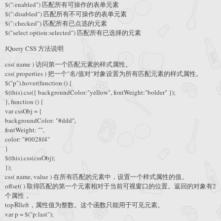
$(":enabled") 匹配所有可操作的表单元素
$(":disabled") 匹配所有不可操作的表单元素
$(":checked") 匹配所有已点选的元素
$("select option:selected") 匹配所有已选择的元素
JQuery CSS 方法说明
css( name ) 访问第一个匹配元素的样式属性。
css( properties ) 把一个"名/值对"对象设置为所有匹配元素的样式属性。
$("p").hover(function () {
$(this).css({ backgroundColor:"yellow", fontWeight:"bolder" });
}, function () {
var cssObj = {
backgroundColor: "#ddd",
fontWeight: "",
color: "#0028f4"
}
$(this).css(cssObj);
});
css( name, value ) 在所有匹配的元素中，设置一个样式属性的值。
offset( ) 取得匹配的第一个元素相对于当前可视窗口的位置。返回的对象有2
个属性，
top和left，属性值为整数。这个函数只能用于可见元素。
var p = $("p:last");