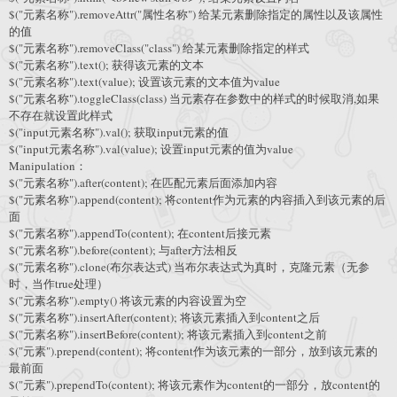
$("元素名称").removeAttr("属性名称") 给某元素删除指定的属性以及该属性
的值
$("元素名称").removeClass("class") 给某元素删除指定的样式
$("元素名称").text(); 获得该元素的文本
$("元素名称").text(value); 设置该元素的文本值为value
$("元素名称").toggleClass(class) 当元素存在参数中的样式的时候取消,如果
不存在就设置此样式
$("input元素名称").val(); 获取input元素的值
$("input元素名称").val(value); 设置input元素的值为value
Manipulation：
$("元素名称").after(content); 在匹配元素后面添加内容
$("元素名称").append(content); 将content作为元素的内容插入到该元素的后
面
$("元素名称").appendTo(content); 在content后接元素
$("元素名称").before(content); 与after方法相反
$("元素名称").clone(布尔表达式) 当布尔表达式为真时，克隆元素（无参
时，当作true处理）
$("元素名称").empty() 将该元素的内容设置为空
$("元素名称").insertAfter(content); 将该元素插入到content之后
$("元素名称").insertBefore(content); 将该元素插入到content之前
$("元素").prepend(content); 将content作为该元素的一部分，放到该元素的
最前面
$("元素").prependTo(content); 将该元素作为content的一部分，放content的