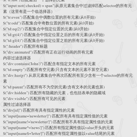
$("input:not(:checked) + span")从原元素集合中过滤掉匹配selector的所有元
素（这里有是一个临选择器）
$("tr:even") 匹配集合中偶数位置的所有元素(从0开始)
$("tr:odd") 匹配集合中奇数位置的所有元素(从0开始)
$("td:eq(2)") 匹配集合中指定位置的元素(从0开始)
$("td:gt(4)") 匹配集合中指定位置之后的所有元素(从0开始)
$("td:gl(4)") 匹配集合中指定位置之前的所有元素(从0开始)
$(":header") 匹配所有标题
$("div:animated") 匹配所有正在运行动画的所有元素
内容过滤选择器
$("div:contains('John')") 匹配含有指定文本的所有元素
$("td:empty") 匹配所有空元素(只含有文本的元素不算空元素)
$("div:has(p)") 从原元素集合中再次匹配所有至少含有一个selector的所有元
素
$("td:parent") 匹配所有不为空的元素(含有文本的元素也算)
$("div:hidden") 匹配所有隐藏的元素，也包括表单的隐藏域
$("div:visible") 匹配所有可见的元素
属性过滤选择器
$("div[id]") 匹配所有具有指定属性的元素
$("input[name='newsletter']") 匹配所有具有指定属性值的元素
$("input[name!='newsletter']") 匹配所有不具有指定属性值的元素
$("input[name^='news']") 匹配所有指定属性值以value开头的元素
$("input[name$='letter']") 匹配所有指定属性值以value结尾的元素