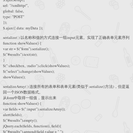
url: "/xmlhttp/",
global: false,
type: "POST"
});
$.ajax({ data: myData });
serialize( ) 以名称和值的方式连接一组input元素。实现了正确表单元素序列
function showValues() {
var str = $("form").serialize();
$("#results").text(str);
}
$(":checkbox, :radio").click(showValues);
$("select").change(showValues);
showValues();
serializeArray( ) 连接所有的表单和表单元素(类似于.serialize()方法)，但是返
回一个JSON数据格式。
从form中取得一组值，显示出来
function showValues() {
var fields = $(":input").serializeArray();
alert(fields);
$("#results").empty();
jQuery.each(fields, function(i, field){
$("#results").append(field.value + " ");