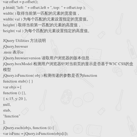
var offset = p.offset();
p.html( "left: " + offset.left + ", top: " + offset.top );
width( ) 取得当前第一匹配的元素的宽度值，
width( val ) 为每个匹配的元素设置指定的宽度值。
height( ) 取得当前第一匹配的元素的高度值，
height( val ) 为每个匹配的元素设置指定的高度值。
JQuery Utilities 方法说明
jQuery.browser
.msie 表示ie
jQuery.browser.version 读取用户浏览器的版本信息
jQuery.boxModel 检测用户浏览器针对当前页的显示是否基于W3C CSS的盒
模型
jQuery.isFunction( obj ) 检测传递的参数是否为function
function stub() { }
var objs = [
function () {},
{ x:15, y:20 },
null,
stub,
"function"
];
jQuery.each(objs, function (i) {
var isFunc = jQuery.isFunction(objs[i]);