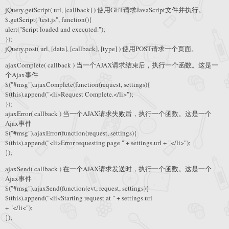
jQuery.getScript( url, [callback] ) 使用GET请求JavaScript文件并执行。
$.getScript("test.js", function(){
alert("Script loaded and executed.");
});
jQuery.post( url, [data], [callback], [type] ) 使用POST请求一个页面。
ajaxComplete( callback ) 当一个AJAX请求结束后，执行一个函数。这是一
个Ajax事件
$("#msg").ajaxComplete(function(request, settings){
$(this).append("<li>Request Complete.</li>");
});
ajaxError( callback ) 当一个AJAX请求失败后，执行一个函数。这是一个
Ajax事件
$("#msg").ajaxError(function(request, settings){
$(this).append("<li>Error requesting page " + settings.url + "</li>");
});
ajaxSend( callback ) 在一个AJAX请求发送时，执行一个函数。这是一个
Ajax事件
$("#msg").ajaxSend(function(evt, request, settings){
$(this).append("<li<Starting request at " + settings.url
+ "</li<");
});