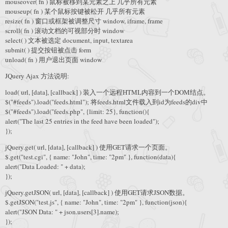
mouseover( fn ) 鼠标被移到某元素之上 几乎所有元素
mouseup( fn ) 某个鼠标按键被松开 几乎所有元素
resize( fn ) 窗口或框架被调整尺寸 window, iframe, frame
scroll( fn ) 滚动文档的可视部分时 window
select( ) 文本被选定 document, input, textarea
submit( ) 提交按钮被点击 form
unload( fn ) 用户退出页面 window
JQuery Ajax 方法说明:
load( url, [data], [callback] ) 装入一个远程HTML内容到一个DOM结点。
$("#feeds").load("feeds.html"); 将feeds.html文件载入到id为feeds的div中
$("#feeds").load("feeds.php", {limit: 25}, function(){
alert("The last 25 entries in the feed have been loaded");
});
jQuery.get( url, [data], [callback] ) 使用GET请求一个页面。
$.get("test.cgi", { name: "John", time: "2pm" }, function(data){
alert("Data Loaded: " + data);
});
jQuery.getJSON( url, [data], [callback] ) 使用GET请求JSON数据。
$.getJSON("test.js", { name: "John", time: "2pm" }, function(json){
alert("JSON Data: " + json.users[3].name);
});