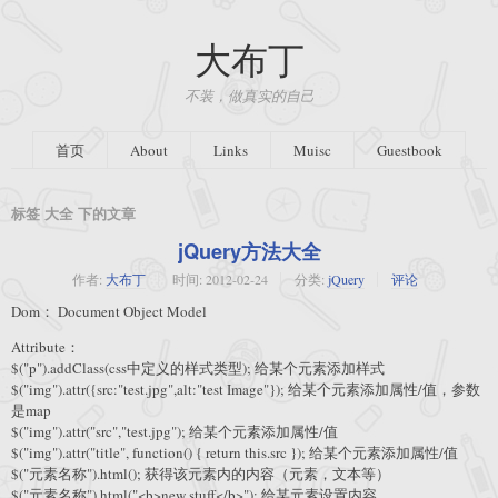
大布丁
不装，做真实的自己
首页
About
Links
Muisc
Guestbook
标签 大全 下的文章
jQuery方法大全
作者:
大布丁
时间:
2012-02-24
分类:
jQuery
评论
Dom： Document Object Model
Attribute：
$("p").addClass(css中定义的样式类型); 给某个元素添加样式
$("img").attr({src:"test.jpg",alt:"test Image"}); 给某个元素添加属性/值，参数
是map
$("img").attr("src","test.jpg"); 给某个元素添加属性/值
$("img").attr("title", function() { return this.src }); 给某个元素添加属性/值
$("元素名称").html(); 获得该元素内的内容（元素，文本等）
$("元素名称").html("<b>new stuff</b>"); 给某元素设置内容