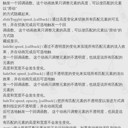
触发一个回调函数。这个动画效果只调整元素的高度，可以使匹配的元素
以"滑动"
的方式隐藏起来。
slideToggle( speed, [callback] ) 通过高度变化来切换所有匹配元素的可见
性，并在切换完成后可选地触发一个回
调函数。 这个动画效果只调整元素的高度，可以使匹配的元素以"滑动"的
方式隐
藏或显示。
fadeIn( speed, [callback] ) 通过不透明度的变化来实现所有匹配元素的淡入效
果，并在动画完成后可选地触
发一个回调函数。 这个动画只调整元素的不透明度，也就是说所有匹配的
元素的
高度和宽度不会发生变化。
fadeOut( speed, [callback] ) 通过不透明度的变化来实现所有匹配元素的淡出
效果，并在动画完成后可选地触
发一个回调函数。 这个动画只调整元素的不透明度，也就是说所有匹配的
元素的
高度和宽度不会发生变化。
fadeTo( speed, opacity, [callback] ) 把所有匹配元素的不透明度以渐进方式调
整到指定的不透明度，并在动画完成
后可选地触发一个回调函数。 这个动画只调整元素的不透明度，也就是说
所
有匹配的元素的高度和宽度不会发生变化。
stop( ) 停止所有匹配元素当前正在运行的动画。如果有动画处于队列当中，