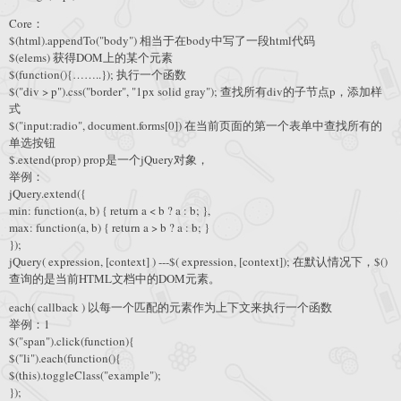
Core：
$(html).appendTo("body") 相当于在body中写了一段html代码
$(elems) 获得DOM上的某个元素
$(function(){……..}); 执行一个函数
$("div > p").css("border", "1px solid gray"); 查找所有div的子节点p，添加样
式
$("input:radio", document.forms[0]) 在当前页面的第一个表单中查找所有的
单选按钮
$.extend(prop) prop是一个jQuery对象，
举例：
jQuery.extend({
min: function(a, b) { return a < b ? a : b; },
max: function(a, b) { return a > b ? a : b; }
});
jQuery( expression, [context] ) ---$( expression, [context]); 在默认情况下，$()
查询的是当前HTML文档中的DOM元素。
each( callback ) 以每一个匹配的元素作为上下文来执行一个函数
举例：1
$("span").click(function){
$("li").each(function(){
$(this).toggleClass("example");
});