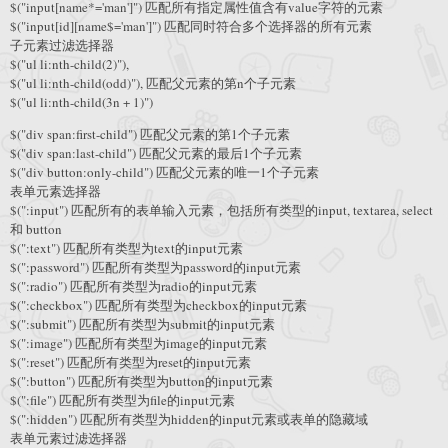
$("input[name*='man']") 匹配所有指定属性值含有value字符的元素
$("input[id][name$='man']") 匹配同时符合多个选择器的所有元素
子元素过滤选择器
$("ul li:nth-child(2)"),
$("ul li:nth-child(odd)"), 匹配父元素的第n个子元素
$("ul li:nth-child(3n + 1)")
$("div span:first-child") 匹配父元素的第1个子元素
$("div span:last-child") 匹配父元素的最后1个子元素
$("div button:only-child") 匹配父元素的唯一1个子元素
表单元素选择器
$(":input") 匹配所有的表单输入元素，包括所有类型的input, textarea, select
和 button
$(":text") 匹配所有类型为text的input元素
$(":password") 匹配所有类型为password的input元素
$(":radio") 匹配所有类型为radio的input元素
$(":checkbox") 匹配所有类型为checkbox的input元素
$(":submit") 匹配所有类型为submit的input元素
$(":image") 匹配所有类型为image的input元素
$(":reset") 匹配所有类型为reset的input元素
$(":button") 匹配所有类型为button的input元素
$(":file") 匹配所有类型为file的input元素
$(":hidden") 匹配所有类型为hidden的input元素或表单的隐藏域
表单元素过滤选择器